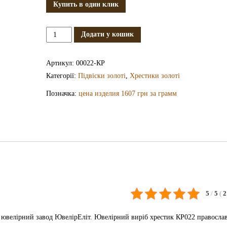
Купить в один клик
Золотий
Додати у кошик
хрестик
КР022
Артикул:
00022-КР
кількість
Категорії:
Підвіски золоті
,
Хрестики золоті
Позначка:
цена изделия 1607 грн за грамм
5
/
5
(
2
к ювелірний завод ЮвелірЕліт. Ювелірний виріб хрестик КР022 правосла