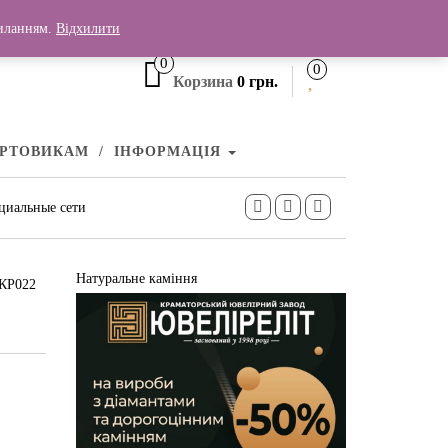
+380 (99) 006 25 46
силанням.
Відхилити
0
0
Корзина
0 грн.
УРТОВИКАМ
ІНФОРМАЦІЯ
циальные сети
Натуральне каміння
 КР022