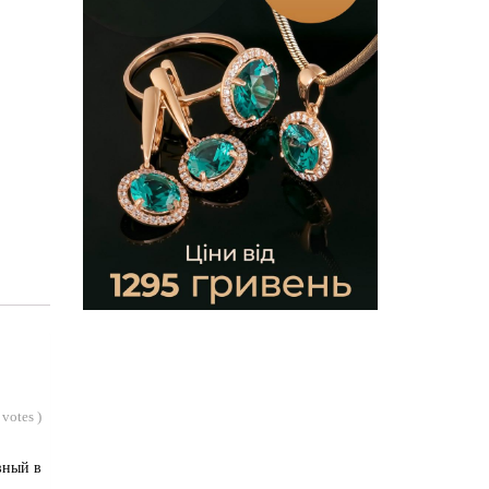
votes
)
вный в