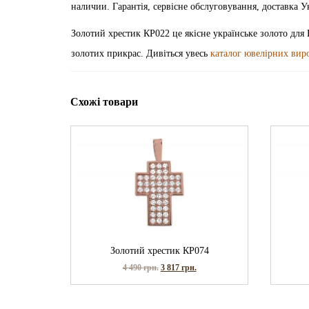
наличии. Гарантія, сервісне обслуговування, доставка 
Золотий хрестик КР022 це якісне українське золото для 
золотих прикрас. Дивіться увесь
каталог ювелірних вир
Схожі товари
Золотий хрестик КР074
4 490
грн.
3 817
грн.