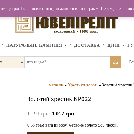
не працює.Всі замовлення приймаються в інстаграммі.Переходьте за по
НАТУРАЛЬНЕ КАМІННЯ
ДОСТАВКА
ЦІНИ
Г
Со
Да
магазин
»
Хрестики золоті
» Золотий хрестик
Золотий хрестик КР022
1 191
грн.
1 012
грн.
0.63 грам вага виробу. Червоне золото 585 проби.