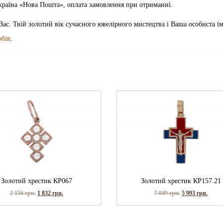
Україна «Нова Пошта», оплата замовлення при отриманні.
Вас. Твій золотий вік сучасного ювелірного мистецтва і Ваша особиста і
обів
.
Золотий хрестик КР067
Золотий хрестик КР157.21
2 156
грн.
1 832
грн.
7 049
грн.
5 993
грн.