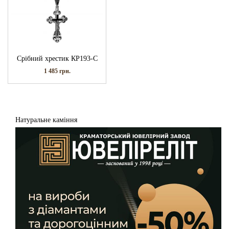
Срібний хрестик КР193-С
1 485
грн.
Натуральне каміння