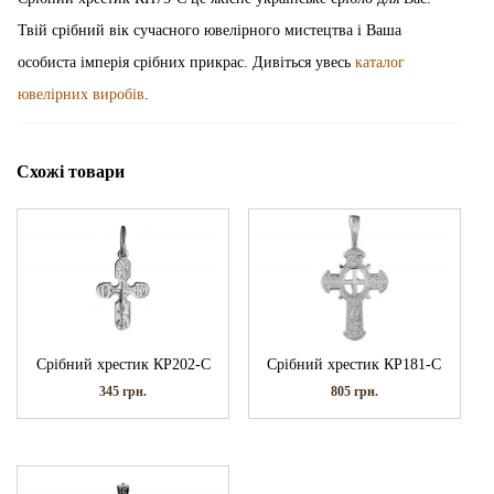
Твій срібний вік сучасного ювелірного мистецтва і Ваша
особиста імперія срібних прикрас. Дивіться увесь
каталог
ювелірних виробів
.
Схожі товари
Срібний хрестик КР202-С
Срібний хрестик КР181-С
345
грн.
805
грн.