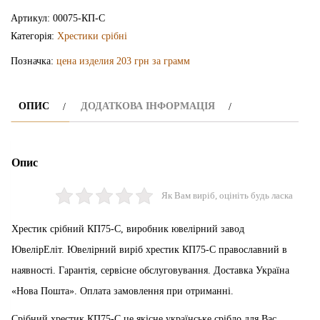
КП75-
Артикул:
00075-КП-С
С
Категорія:
Хрестики срібні
кількість
Позначка:
цена изделия 203 грн за грамм
ОПИС
ДОДАТКОВА ІНФОРМАЦІЯ
Опис
Як Вам виріб, оцініть будь ласка
Хрестик срібний КП75-С, виробник ювелірний завод
ЮвелірЕліт. Ювелірний виріб хрестик КП75-С православний в
наявності. Гарантія, сервісне обслуговування. Доставка Україна
«Нова Пошта». Оплата замовлення при отриманні.
Срібний хрестик КП75-С це якісне українське срібло для Вас.