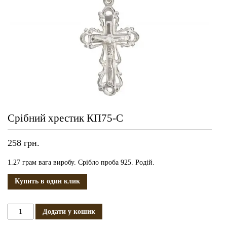
Срібний хрестик КП75-С
258
грн.
1.27 грам вага виробу. Срібло проба 925. Родій.
Купить в один клик
Срібний
Додати у кошик
хрестик