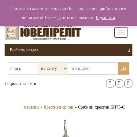
+380 (99) 006 25 46
Тимчасово магазин не працює.Всі замовлення приймаються в
0
0
Вход / Регистрация
інстаграммі.Переходьте за посиланням.
Відхилити
0 грн.
Увімкніт
навігаці
Выбрать раздел
Да
Поиск
Социальные сети
магазин
»
Хрестики срібні
» Срібний хрестик КП75-С