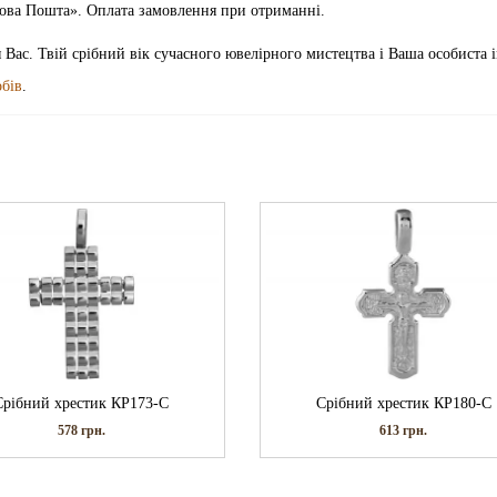
«Нова Пошта». Оплата замовлення при отриманні.
 Вас. Твій срібний вік сучасного ювелірного мистецтва і Ваша особиста 
обів
.
Срібний хрестик КР173-С
Срібний хрестик КР180-С
578
грн.
613
грн.