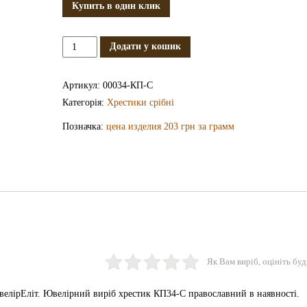
Купить в один клик
Срібний
Додати у кошик
хрестик
КП34-
Артикул:
00034-КП-С
С
Категорія:
Хрестики срібні
кількість
Позначка:
цена изделия 203 грн за грамм
Як Вам виріб, оцініть буд
елірЕліт. Ювелірний виріб хрестик КП34-С православний в наявності.