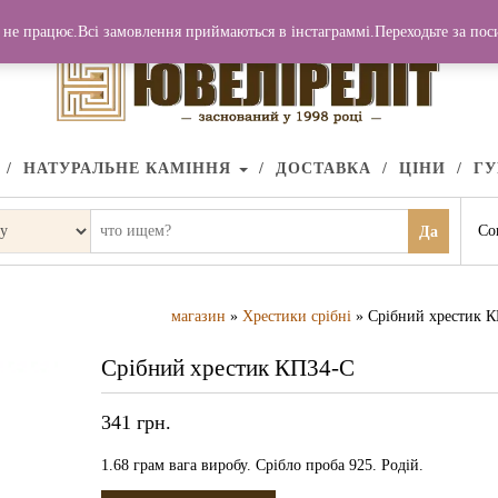
не працює.Всі замовлення приймаються в інстаграммі.Переходьте за по
НАТУРАЛЬНЕ КАМІННЯ
ДОСТАВКА
ЦІНИ
Г
Со
Да
магазин
»
Хрестики срібні
» Срібний хрестик 
Срібний хрестик КП34-С
341
грн.
1.68 грам вага виробу. Срібло проба 925. Родій.