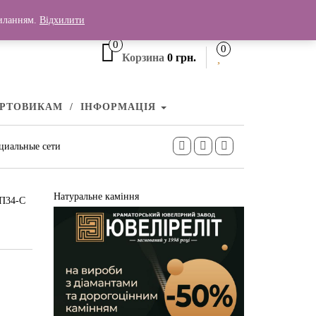
+380 (99) 006 25 46
силанням.
Відхилити
0
0
Корзина
0 грн.
УРТОВИКАМ
ІНФОРМАЦІЯ
циальные сети
Натуральне каміння
КП34-С