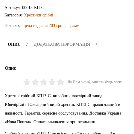
КП13-
Артикул:
00013-КП-С
С
Категорія:
Хрестики срібні
кількість
Позначка:
цена изделия 203 грн за грамм
ОПИС
ДОДАТКОВА ІНФОРМАЦІЯ
Опис
Як Вам виріб, оцініть будь ласка
Хрестик срібний КП13-С, виробник ювелірний завод
ЮвелірЕліт. Ювелірний виріб хрестик КП13-С православний в
наявності. Гарантія, сервісне обслуговування. Доставка Україна
«Нова Пошта». Оплата замовлення при отриманні.
Срібний хрестик КП13-С це якісне українське срібло для Вас.