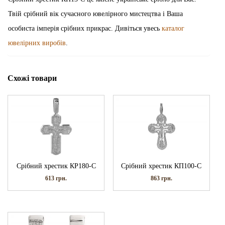
Твій срібний вік сучасного ювелірного мистецтва і Ваша
особиста імперія срібних прикрас. Дивіться увесь
каталог
ювелірних виробів
.
Схожі товари
Срібний хрестик КР180-С
Срібний хрестик КП100-С
613
грн.
863
грн.