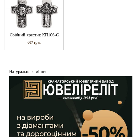
Срібний хрестик КП106-С
607
грн.
Натуральне каміння