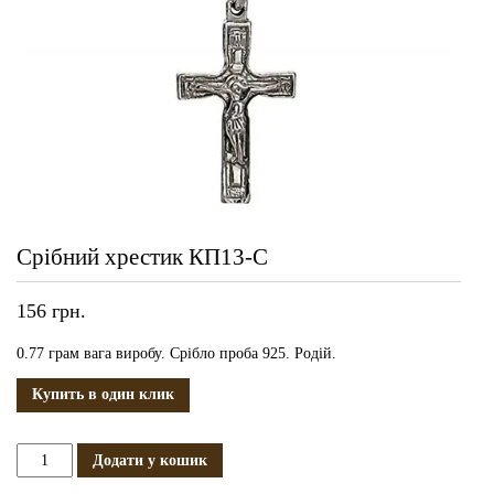
Срібний хрестик КП13-С
156
грн.
0.77 грам вага виробу. Срібло проба 925. Родій.
Купить в один клик
Срібний
Додати у кошик
хрестик