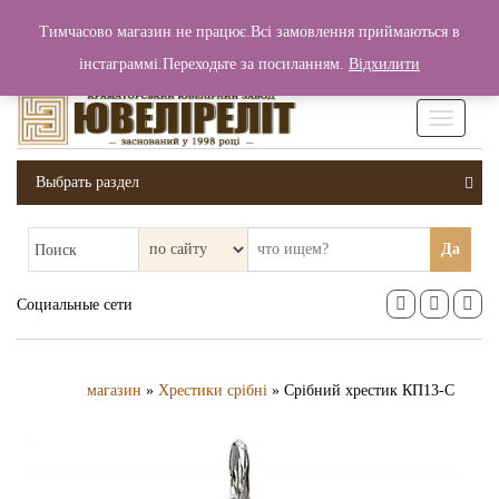
+380 (99) 006 25 46
Тимчасово магазин не працює.Всі замовлення приймаються в
0
0
Вход / Регистрация
інстаграммі.Переходьте за посиланням.
Відхилити
0 грн.
Увімкніт
навігаці
Выбрать раздел
Да
Поиск
Социальные сети
магазин
»
Хрестики срібні
» Срібний хрестик КП13-С