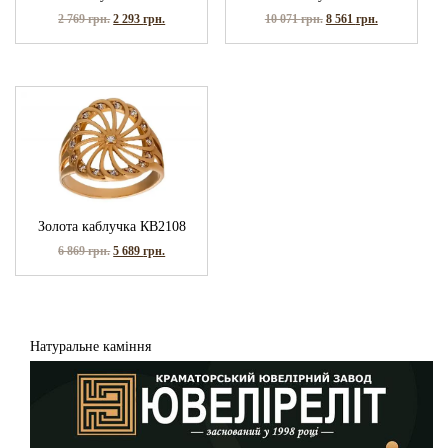
2 769
грн.
2 293
грн.
10 071
грн.
8 561
грн.
Золота каблучка КВ2108
6 869
грн.
5 689
грн.
Натуральне каміння