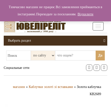
+380 (99) 006 25 46
Тимчасово магазин не працює.Всі замовлення приймаються в
0
0
Вход / Регистрация
інстаграммі.Переходьте за посиланням.
Відхилити
0 грн.
Увімкніт
навігаці
Выбрать раздел
Да
Поиск
Социальные сети
магазин
»
Каблучки золоті зі вставками
» Золота каблучка
КВ2689