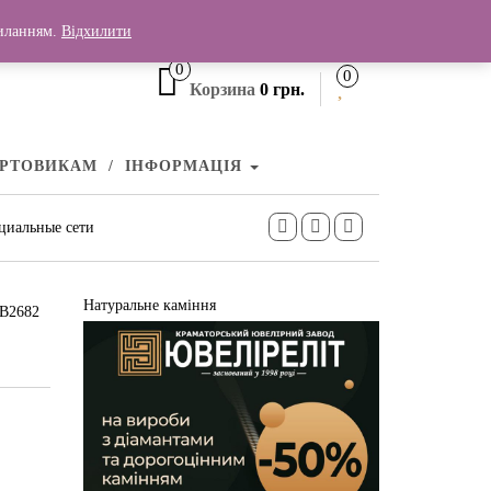
+380 (99) 006 25 46
силанням.
Відхилити
0
0
Корзина
0 грн.
УРТОВИКАМ
ІНФОРМАЦІЯ
циальные сети
Натуральне каміння
КВ2682