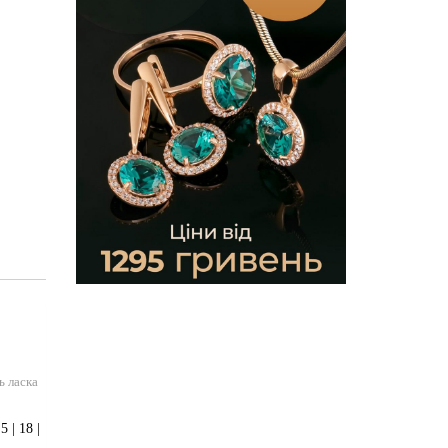
ь ласка
 | 18 |