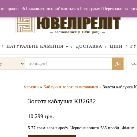
не працює.Всі замовлення приймаються в інстаграммі.Переходьте за по
НАТУРАЛЬНЕ КАМІННЯ
ДОСТАВКА
ЦІНИ
Г
Со
Да
магазин
»
Каблучки золоті зі вставками
» Золота каблучка 
Золота каблучка КВ2682
10 299
грн.
5.77 грам вага виробу. Червоне золото 585 проби. Фіаніт.