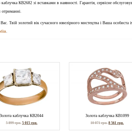
виріб каблучка КВ2682 зі вставками в наявності. Гарантія, сервісне обслугову
и отриманні.
 Вас. Твій золотий вік сучасного ювелірного мистецтва і Ваша особиста і
обів
.
Золота каблучка КВ2044
Золота каблучка КВ1099
5 899
грн.
5 015
грн.
10 071
грн.
8 561
грн.