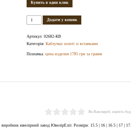
Купить в один клик
Золота
Додати у кошик
каблучка
КВ2682
Артикул:
02682-КВ
кількість
Категорія:
Каблучки золоті зі вставками
Позначка:
цена изделия 1785 грн за грамм
Як Вам виріб, оцініть буд
иробник ювелірний завод ЮвелірЕліт. Розміри: 15.5 | 16 | 16.5 | 17 | 17.5