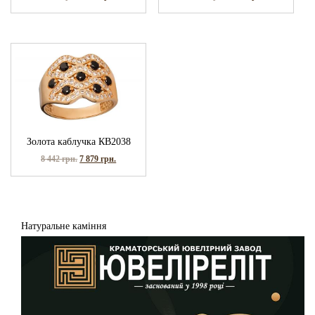
Золота каблучка КВ2038
8 442
грн.
7 879
грн.
Натуральне каміння