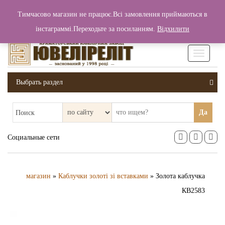
+380 (99) 006 25 46
Тимчасово магазин не працює.Всі замовлення приймаються в
0
0
Вход / Регистрация
інстаграммі.Переходьте за посиланням.
Відхилити
0 грн.
Увімкніт
навігаці
Выбрать раздел
Да
Поиск
Социальные сети
магазин
»
Каблучки золоті зі вставками
» Золота каблучка
КВ2583