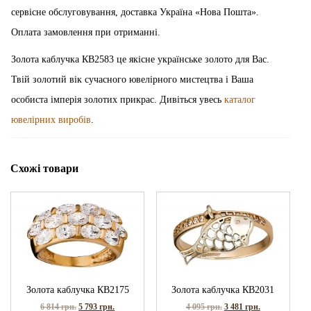
сервісне обслуговування, доставка Україна «Нова Пошта».
Оплата замовлення при отриманні.
Золота каблучка КВ2583 це якісне українське золото для Вас.
Твій золотий вік сучасного ювелірного мистецтва і Ваша
особиста імперія золотих прикрас. Дивіться увесь
каталог
ювелірних виробів
.
Схожі товари
Золота каблучка КВ2175
Золота каблучка КВ2031
6 814
грн.
5 793
грн.
4 095
грн.
3 481
грн.