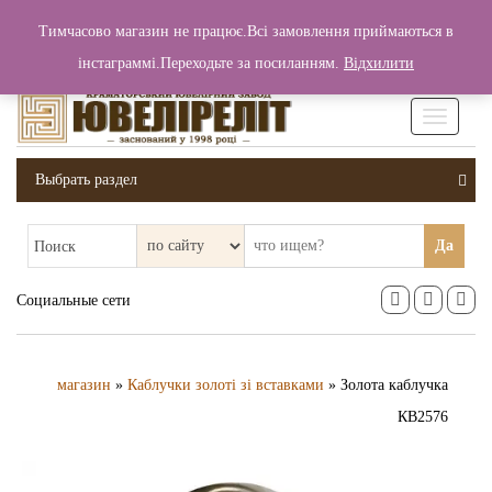
+380 (99) 006 25 46
Тимчасово магазин не працює.Всі замовлення приймаються в
0
0
Вход / Регистрация
інстаграммі.Переходьте за посиланням.
Відхилити
0 грн.
Увімкніт
навігаці
Выбрать раздел
Да
Поиск
Социальные сети
магазин
»
Каблучки золоті зі вставками
» Золота каблучка
КВ2576