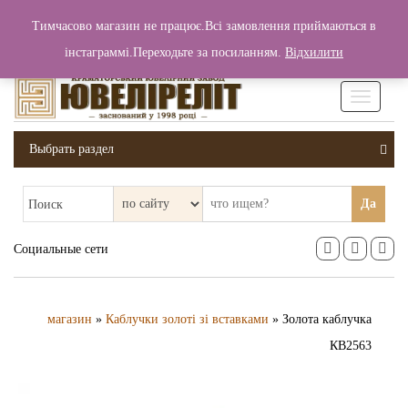
+380 (99) 006 25 46
Тимчасово магазин не працює.Всі замовлення приймаються в
0
0
Вход / Регистрация
інстаграммі.Переходьте за посиланням.
Відхилити
0 грн.
Увімкніт
навігаці
Выбрать раздел
Да
Поиск
Социальные сети
магазин
»
Каблучки золоті зі вставками
» Золота каблучка
КВ2563