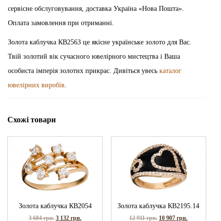
сервісне обслуговування, доставка Україна «Нова Пошта».
Оплата замовлення при отриманні.
Золота каблучка КВ2563 це якісне українське золото для Вас.
Твій золотий вік сучасного ювелірного мистецтва і Ваша
особиста імперія золотих прикрас. Дивіться увесь
каталог
ювелірних виробів
.
Схожі товари
Золота каблучка КВ2054
Золота каблучка КВ2195.14
3 684
грн.
3 132
грн.
12 911
грн.
10 907
грн.