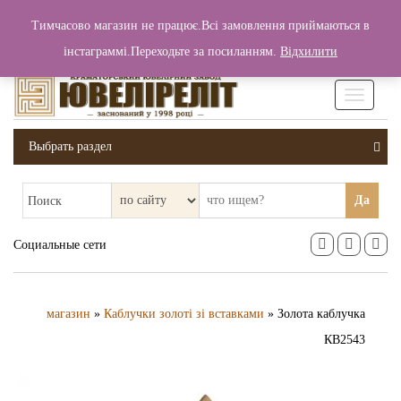
+380 (99) 006 25 46
Тимчасово магазин не працює.Всі замовлення приймаються в
0
0
Вход / Регистрация
інстаграммі.Переходьте за посиланням.
Відхилити
0 грн.
Увімкніт
навігаці
Выбрать раздел
Да
Поиск
Социальные сети
магазин
»
Каблучки золоті зі вставками
» Золота каблучка
КВ2543