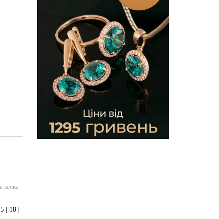
ь ласка
 | 18 |