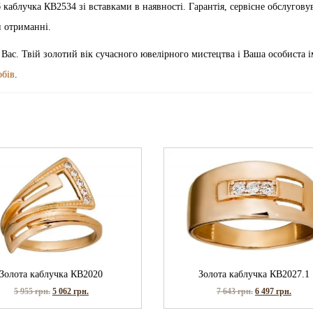
виріб каблучка КВ2534 зі вставками в наявності. Гарантія, сервісне обслугову
и отриманні.
 Вас. Твій золотий вік сучасного ювелірного мистецтва і Ваша особиста і
обів
.
Золота каблучка КВ2020
Золота каблучка КВ2027.1
5 955
грн.
5 062
грн.
7 643
грн.
6 497
грн.