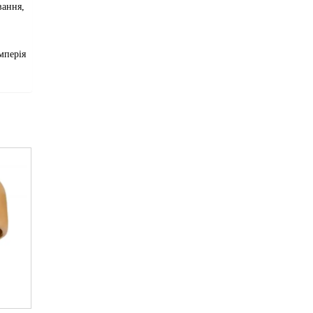
вання,
мперія