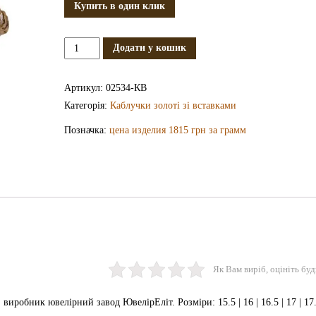
Купить в один клик
Золота
Додати у кошик
каблучка
КВ2534
Артикул:
02534-КВ
кількість
Категорія:
Каблучки золоті зі вставками
Позначка:
цена изделия 1815 грн за грамм
Як Вам виріб, оцініть буд
иробник ювелірний завод ЮвелірЕліт. Розміри: 15.5 | 16 | 16.5 | 17 | 17.5