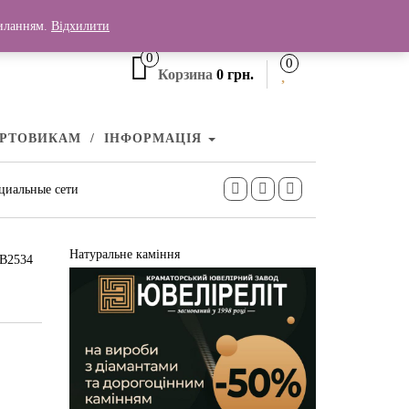
+380 (99) 006 25 46
силанням.
Відхилити
0
0
Корзина
0 грн.
УРТОВИКАМ
ІНФОРМАЦІЯ
циальные сети
Натуральне каміння
КВ2534