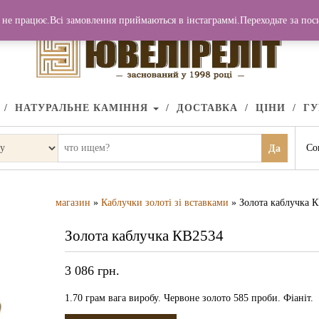
не працює.Всі замовлення приймаються в інстаграммі.Переходьте за по
НАТУРАЛЬНЕ КАМІННЯ
ДОСТАВКА
ЦІНИ
Г
Со
Да
магазин
»
Каблучки золоті зі вставками
» Золота каблучка 
Золота каблучка КВ2534
3 086
грн.
1.70 грам вага виробу. Червоне золото 585 проби. Фіаніт.