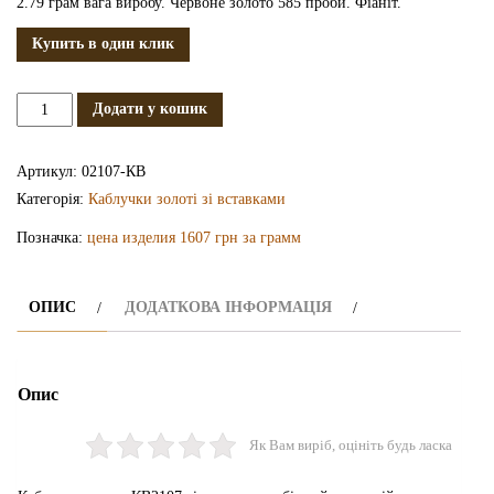
2.79 грам вага виробу. Червоне золото 585 проби. Фіаніт.
Купить в один клик
Золота
Додати у кошик
каблучка
КВ2107
Артикул:
02107-КВ
кількість
Категорія:
Каблучки золоті зі вставками
Позначка:
цена изделия 1607 грн за грамм
ОПИС
ДОДАТКОВА ІНФОРМАЦІЯ
Опис
Як Вам виріб, оцініть будь ласка