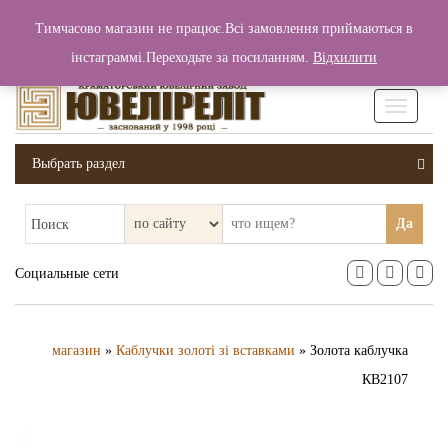
+380 (99) 006 25 46
Тимчасово магазин не працює.Всі замовлення приймаються в
0
0
Вход / Регистрация
інстаграммі.Переходьте за посиланням.
Відхилити
0 грн.
Увімкніт
навігаці
Выбрать раздел
Да
Поиск
Социальные сети
магазин
»
Каблучки золоті зі вставками
» Золота каблучка
КВ2107