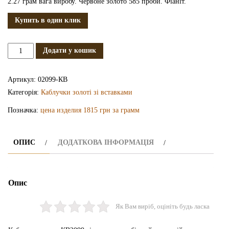
2.27 грам вага виробу. Червоне золото 585 проби. Фіаніт.
Купить в один клик
Золота
Додати у кошик
каблучка
КВ2099
Артикул:
02099-КВ
кількість
Категорія:
Каблучки золоті зі вставками
Позначка:
цена изделия 1815 грн за грамм
ОПИС
ДОДАТКОВА ІНФОРМАЦІЯ
Опис
Як Вам виріб, оцініть будь ласка