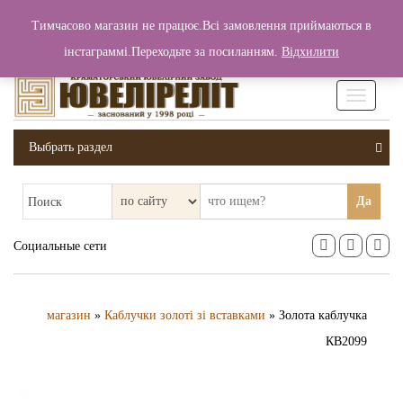
+380 (99) 006 25 46
Тимчасово магазин не працює.Всі замовлення приймаються в
0
0
Вход / Регистрация
інстаграммі.Переходьте за посиланням.
Відхилити
0 грн.
Увімкніт
навігаці
Выбрать раздел
Да
Поиск
Социальные сети
магазин
»
Каблучки золоті зі вставками
» Золота каблучка
КВ2099