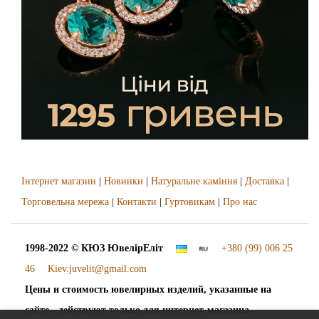
Інтернет магазин
|
Новинки
|
Натуральне каміння
|
Доставка
|
Торговельна мережа
|
Контакти
|
Гуртовикам
|
Про нас
1998-2022 © КЮЗ
ЮвелірЕліт
+380 (99) 006 25
46
Kiev.juvelit@gmail.com
Цены и стоимость ювелирных изделий, указанные на
сайте - действуют только для интернет-магазина