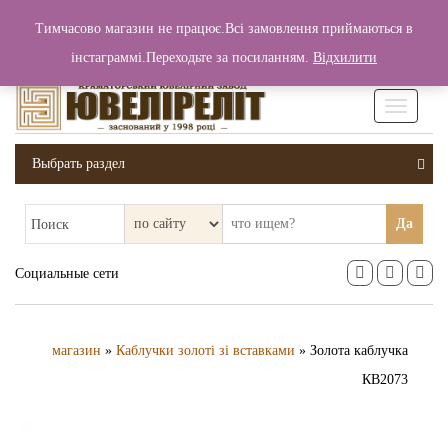
+380 (99) 006 25 46
Тимчасово магазин не працює.Всі замовлення приймаються в
0
0
Вход / Регистрация
інстаграммі.Переходьте за посиланням.
Відхилити
0 грн.
Увімкніт
навігаці
Выбрать раздел
Да
Поиск
Социальные сети
магазин
»
Каблучки золоті зі вставками
» Золота каблучка
КВ2073