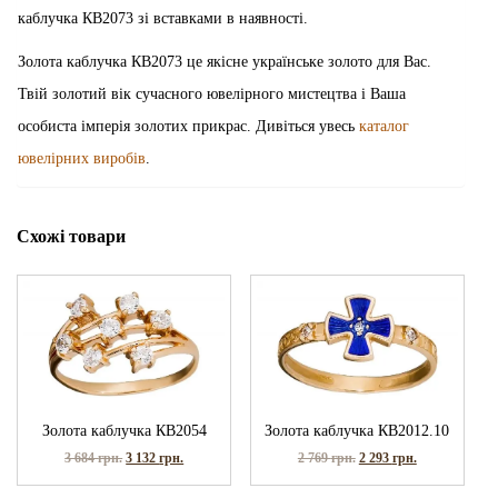
каблучка КВ2073 зі вставками в наявності.
Золота каблучка КВ2073 це якісне українське золото для Вас.
Твій золотий вік сучасного ювелірного мистецтва і Ваша
особиста імперія золотих прикрас. Дивіться увесь
каталог
ювелірних виробів
.
Схожі товари
Золота каблучка КВ2054
Золота каблучка КВ2012.10
3 684
грн.
3 132
грн.
2 769
грн.
2 293
грн.