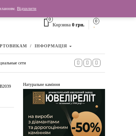
+380 (99) 006 25 46
силанням.
Відхилити
0
0
Корзина
0 грн.
УРТОВИКАМ
ІНФОРМАЦІЯ
циальные сети
Натуральне каміння
КВ2039