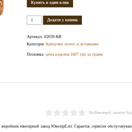
Купить в один клик
Золота
Додати у кошик
каблучка
КВ2039
Артикул:
02039-КВ
кількість
Категорія:
Каблучки золоті зі вставками
Позначка:
цена изделия 1607 грн за грамм
Як Вам виріб, оцініть буд
 виробник ювелірний завод ЮвелірЕліт. Гарантія, сервісне обслуговуван