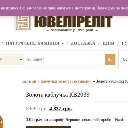
не працює.Всі замовлення приймаються в інстаграммі.Переходьте за по
НАТУРАЛЬНЕ КАМІННЯ
ДОСТАВКА
ЦІНИ
Г
Со
Да
магазин
»
Каблучки золоті зі вставками
» Золота каблучка 
Золота каблучка КВ2039
5 692
грн.
4 837
грн.
3.01 грам вага виробу. Червоне золото 585 проби. Фіаніт.