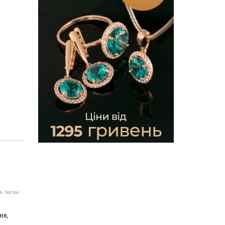
ь ласка
ня,