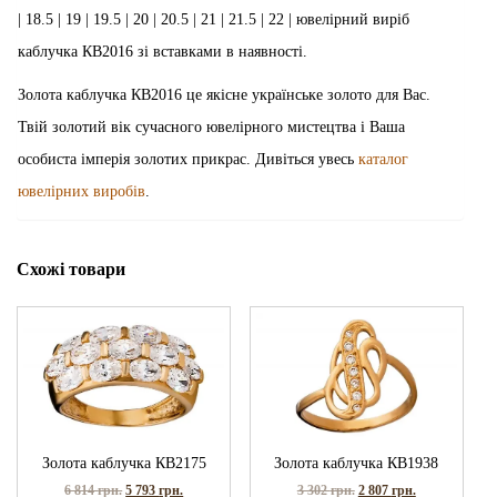
| 18.5 | 19 | 19.5 | 20 | 20.5 | 21 | 21.5 | 22 | ювелірний виріб
каблучка КВ2016 зі вставками в наявності.
Золота каблучка КВ2016 це якісне українське золото для Вас.
Твій золотий вік сучасного ювелірного мистецтва і Ваша
особиста імперія золотих прикрас. Дивіться увесь
каталог
ювелірних виробів
.
Схожі товари
Золота каблучка КВ2175
Золота каблучка КВ1938
6 814
грн.
5 793
грн.
3 302
грн.
2 807
грн.