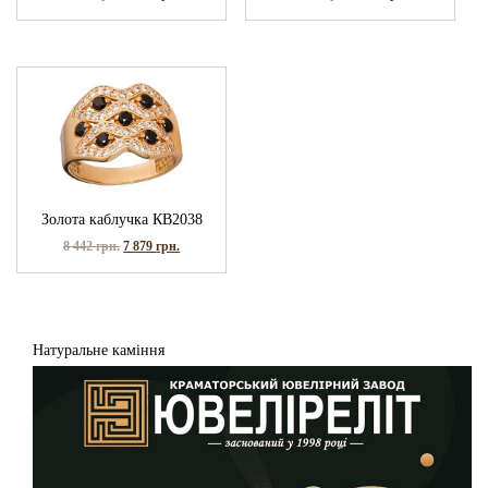
Золота каблучка КВ2038
8 442
грн.
7 879
грн.
Натуральне каміння