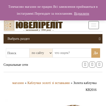
+380 (99) 006 25 46
Тимчасово магазин не працює.Всі замовлення приймаються в
0
0
Вход / Регистрация
інстаграммі.Переходьте за посиланням.
Відхилити
0 грн.
Увімкніт
навігаці
Выбрать раздел
Да
Поиск
Социальные сети
магазин
»
Каблучки золоті зі вставками
» Золота каблучка
КВ2016