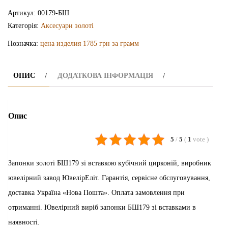
БШ179
Артикул:
00179-БШ
кількість
Категорія:
Аксесуари золоті
Позначка:
цена изделия 1785 грн за грамм
ОПИС
ДОДАТКОВА ІНФОРМАЦІЯ
Опис
5
/
5
(
1
vote
)
Запонки золоті БШ179 зі вставкою кубічний цирконій, виробник
ювелірний завод ЮвелірЕліт. Гарантія, сервісне обслуговування,
доставка Україна «Нова Пошта». Оплата замовлення при
отриманні. Ювелірний виріб запонки БШ179 зі вставками в
наявності.