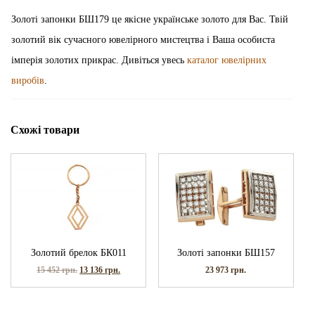
Золоті запонки БШ179 це якісне українське золото для Вас. Твій
золотий вік сучасного ювелірного мистецтва і Ваша особиста
імперія золотих прикрас. Дивіться увесь
каталог ювелірних
виробів
.
Схожі товари
Золотий брелок БК011
Золоті запонки БШ157
15 452
грн.
13 136
грн.
23 973
грн.