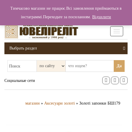
+380 (99) 006 25 46
Тимчасово магазин не працює.Всі замовлення приймаються в
0
0
Вход / Регистрация
інстаграммі.Переходьте за посиланням.
Відхилити
0 грн.
Увімкніт
навігаці
Выбрать раздел
Да
Поиск
Социальные сети
магазин
»
Аксесуари золоті
» Золоті запонки БШ179