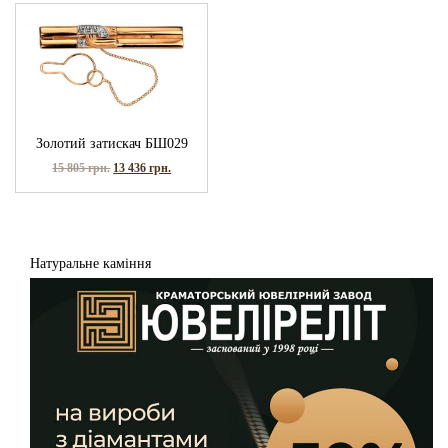
Золотий затискач БШ029
15 805
грн.
13 436
грн.
Натуральне каміння