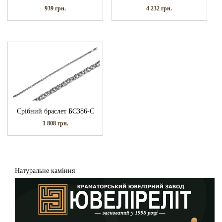
939
грн.
4 232
грн.
Срібний браслет БС386-С
1 808
грн.
Натуральне каміння