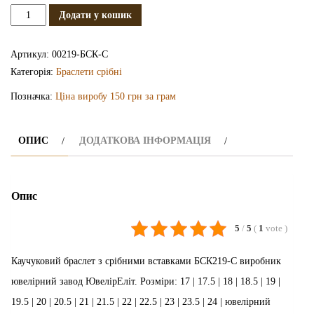
Каучуковий
Додати у кошик
браслет
з
Артикул:
00219-БСК-С
срібними
Категорія:
Браслети срібні
вставками
Позначка:
Ціна виробу 150 грн за грам
БСК219-
С
кількість
ОПИС
ДОДАТКОВА ІНФОРМАЦІЯ
Опис
5
/
5
(
1
vote
)
Каучуковий браслет з срібними вставками БСК219-С виробник
ювелірний завод ЮвелірЕліт. Розміри: 17 | 17.5 | 18 | 18.5 | 19 |
19.5 | 20 | 20.5 | 21 | 21.5 | 22 | 22.5 | 23 | 23.5 | 24 | ювелірний