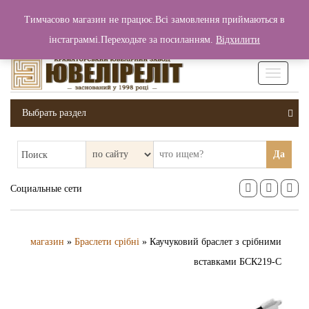
+380 (99) 006 25 46
Тимчасово магазин не працює.Всі замовлення приймаються в
0
0
Вход / Регистрация
інстаграммі.Переходьте за посиланням.
Відхилити
0 грн.
Увімкніт
навігаці
Выбрать раздел
Да
Поиск
Социальные сети
магазин
»
Браслети срібні
» Каучуковий браслет з срібними
вставками БСК219-С