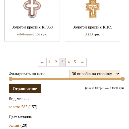
Золотой крестик КР069
Золотой крестик КП69
7 241
грн.
6 156
грн.
3 213
грн.
←
1
2
3
4
5
→
Фильтровать по цене
Цена:
830 грн.
—
23850 грн.
Ограничение
Вид металла
золото 585
(157)
Цвет металла
белый
(20)