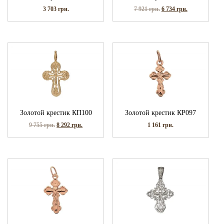
3 703
грн.
7 921
грн.
6 734
грн.
Золотой крестик КП100
Золотой крестик КР097
9 755
грн.
8 292
грн.
1 161
грн.