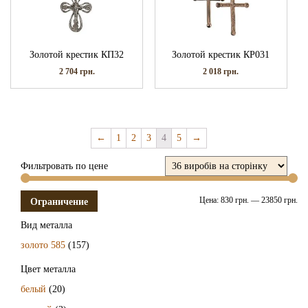
Золотой крестик КП32
Золотой крестик КР031
2 704
грн.
2 018
грн.
←
1
2
3
4
5
→
Фильтровать по цене
Цена:
830 грн.
—
23850 грн.
Ограничение
Вид металла
золото 585
(157)
Цвет металла
белый
(20)