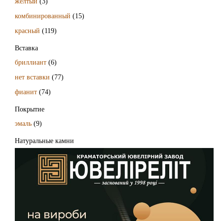
желтый
(3)
комбинированный
(15)
красный
(119)
Вставка
бриллиант
(6)
нет вставки
(77)
фианит
(74)
Покрытие
эмаль
(9)
Натуральные камни