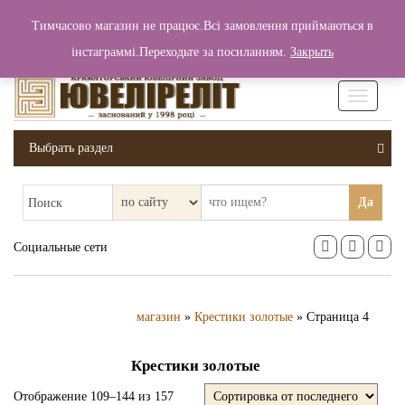
+380 (99) 006 25 46
Тимчасово магазин не працює.Всі замовлення приймаються в
0
0
Вход / Регистрация
інстаграммі.Переходьте за посиланням.
Закрыть
0 грн.
Увімкніт
навігаці
Выбрать раздел
Да
Поиск
Социальные сети
магазин
»
Крестики золотые
» Страница 4
Крестики золотые
Отображение 109–144 из 157