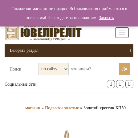
+380 (99) 006 25 46
Тимчасово магазин не працює.Всі замовлення приймаються в
0
0
Вход / Регистрация
інстаграммі.Переходьте за посиланням.
Закрыть
0 грн.
Увімкніт
навігаці
Выбрать раздел
Да
Поиск
Социальные сети
магазин
»
Подвески золотые
» Золотой крестик КП50