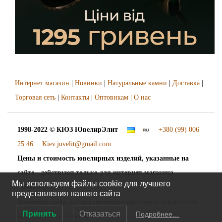
Интернет магазин
|
Новинки
|
Натуральные камни
|
Доставка
|
Торговая сеть
|
Контакты
|
Оптовикам
|
О нас
1998-2022 © КЮЗ
ЮвелирЭлит
+380 (99) 006
25 46
Kiev.juvelit@gmail.com
Цены и стоимость ювелирных изделий, указанные на
сайте - действуют только для интернет-магазина
Мы используем файлы cookie для лучшего
"ЮвелирЭлит".
представления нашего сайта
Наложенный платёж. Доставка украшений осуществляется "Новой Почтой"
Принять
Отказаться
Подробнее…
во все города и сёла Украины