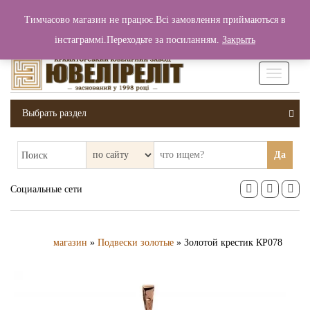
+380 (99) 006 25 46
Тимчасово магазин не працює.Всі замовлення приймаються в
0
0
Вход / Регистрация
інстаграммі.Переходьте за посиланням.
Закрыть
0 грн.
Увімкніт
навігаці
Выбрать раздел
Да
Поиск
Социальные сети
магазин
»
Подвески золотые
» Золотой крестик КР078