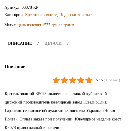
крестик
Артикул:
00078-КР
КР078
Категории:
Крестики золотые
,
Подвески золотые
Метка:
цена изделия 1577 грн за грамм
ОПИСАНИЕ
ДЕТАЛИ
Описание
5
/
5
(
1
голос
)
Крестик золотой КР078 подвеска со вставкой кубический
цирконий производитель ювелирный завод ЮвелирЭлит.
Гарантия, сервисное обслуживание, доставка Украина «Новая
Почта». Оплата заказа при получении. Ювелирное изделие крест
КР078 православный в наличии.