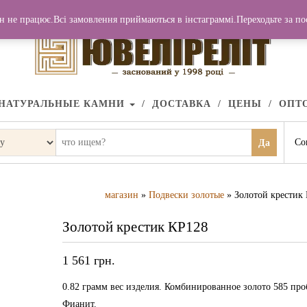
н не працює.Всі замовлення приймаються в інстаграммі.Переходьте за п
НАТУРАЛЬНЫЕ КАМНИ
ДОСТАВКА
ЦЕНЫ
ОПТ
Со
Да
магазин
»
Подвески золотые
» Золотой крестик
Золотой крестик КР128
1 561
грн.
0.82 грамм вес изделия. Комбинированное золото 585 про
Фианит.