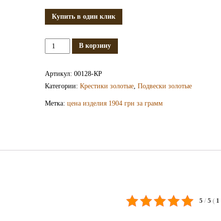
Купить в один клик
Количество
В корзину
Золотой
крестик
Артикул:
00128-КР
КР128
Категории:
Крестики золотые
,
Подвески золотые
Метка:
цена изделия 1904 грн за грамм
5
/
5
(
1