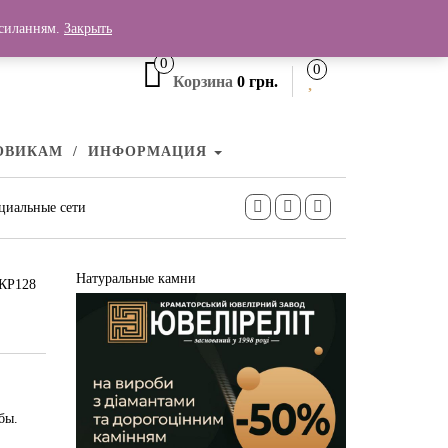
+380 (99) 006 25 46
осиланням.
Закрыть
0
0
Корзина
0 грн.
ОВИКАМ
ИНФОРМАЦИЯ
циальные сети
Натуральные камни
 КР128
бы.