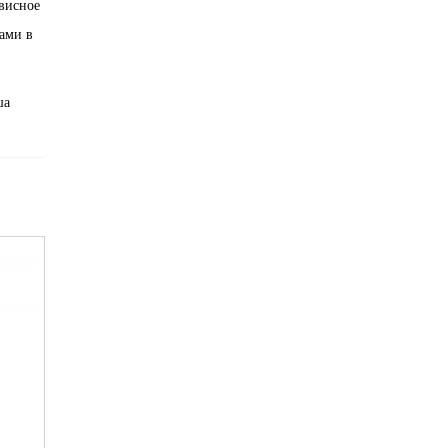
висное
ами в
ша