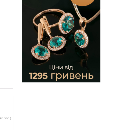
голос
)