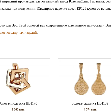
ий цирконий производитель ювелирный завод ЮвелирЭлит. Гарантия, сер
 заказа при получении. Ювелирное изделие крест КР128 кулон со вставк
лото для Вас. Твой золотой век современного ювелирного искусства и Ва
алог ювелирных изделий
.
Золотая подвеска ПВ1178
Золотая ладанка ПВ1159
3 666
грн.
4 574
грн.