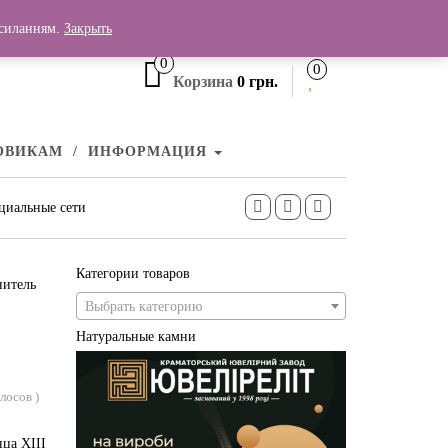
+380 (99) 006 25 46
осиланням.
Закрыть
0
0
Корзина
0 грн.
ОВИКАМ
ИНФОРМАЦИЯ
циальные сети
Категории товаров
нитель
Выбрать категорию
Натуральные камни
олосов
)
нца XIII