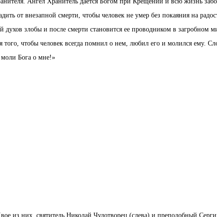
ранителя. Ангел Хранитель дается Богом при Крещении и всю жизнь забо
радить от внезапной смерти, чтобы человек не умер без покаяния на радос
 духов злобы и после смерти становится ее проводником в загробном м
 того, чтобы человек всегда помнил о нем, любил его и молился ему. Сл
моли Бога о мне!»
вое из них, святитель Николай Чудотворец (слева) и преподобный Серг