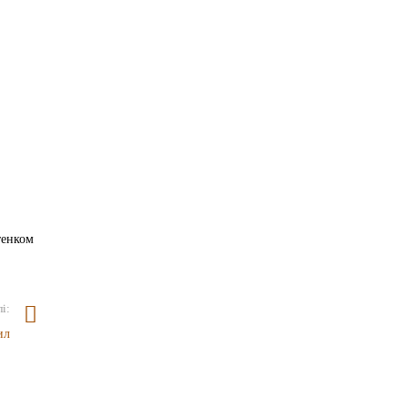
тенком
і:
ил