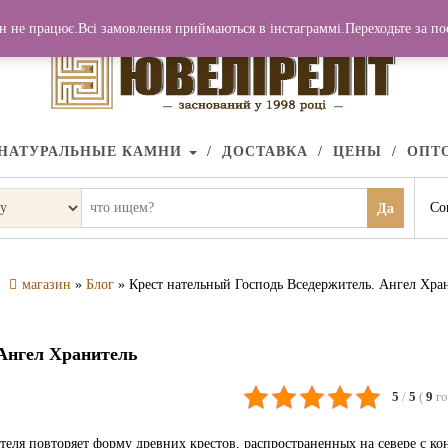
н не працює.Всі замовлення приймаються в інстаграммі.Переходьте за п
НАТУРАЛЬНЫЕ КАМНИ
ДОСТАВКА
ЦЕНЫ
ОПТ
Со
Да
магазин
»
Блог
» Крест нательный Господь Вседержитель. Ангел Хра
 Ангел Хранитель
5
/
5
(
9
г
еля повторяет форму древних крестов, распространенных на севере с ко