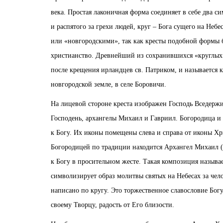
века. Простая лаконичная форма соединяет в себе два си
и распятого за грехи людей, круг – Бога сущего на Небе
или «новгородскими», так как кресты подобной формы 
христианство. Древнейший из сохранившихся «круглых» 
после крещения ирландцев св. Патриком, и называется 
новгородской земле, в селе Боровичи.
На лицевой стороне креста изображен Господь Вседерж
Господень, архангелы Михаил и Гавриил. Богородица и 
к Богу. Их иконы помещены слева и справа от иконы Хри
Богородицей по традиции находится Архангел Михаил (в
к Богу в просительном жесте. Такая композиция называ
символизирует образ молитвы святых на Небесах за челов
написано по кругу. Это торжественное славословие Богу
своему Творцу, радость от Его близости.