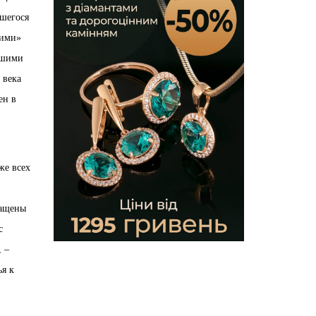
вшегося
кими»
вшими
 века
ен в
же всех
ращены
с
, –
ья к