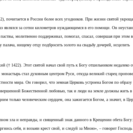
2), почитается в России более всех угодников. При жизни святой укрощ
раз являлся за сотни километров нуждающимся в его помощи. Он неустан
паствы, молитвенно поддерживал, помогал, спасал, совершая при этом 
у палача, нищему отцу подбросить золото на свадьбу дочерей, исцелить
ий († 1422). Этот святой начал свой путь к Богу отшельником недалеко о
монастырь стал духовным центром Руси, откуда великий старец пропов
тности мира. Он говорил, что земная Церковь устроена Богом по образу
совершенной Божественной любовью, так и люди на земле должны жить в
дним только человеческим сердцем, она зажигается Богом, а значит, в Це
лном зла и неправды, и священный знак данного в Крещении обета Богу
ргнись себя, и возьми крест свой, и следуй за Мною», – говорит Господь