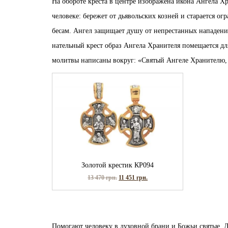
На обороте креста в центре изображена икона Ангела Х
человеке: бережет от дьявольских козней и старается ог
бесам. Ангел защищает душу от непрестанных нападений
нательный крест образ Ангела Хранителя помещается для
молитвы написаны вокруг: «Святый Ангеле Хранителю, 
Золотой крестик КР094
13 470
грн.
11 451
грн.
Помогают человеку в духовной брани и Божьи святые. Д