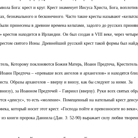
мвола Бога: крест и круг. Крест знаменует Иисуса Христа, Бога, воплоти
сах, безначального и бесконечного. Часто такие кресты называют «кельтс
были принесены в древние времена кельтами, задолго до русских приня
крестов находится в Ирландии. Он был создан в VIII веке, через четыре
крестом святого Ионы. Древнейший русский крест такой формы был найд
итель, Которому поклоняются Божия Матерь, Иоанн Предтеча, Креститель
Иоанн Предтеча – «превыше всех ангелов и архангелов» и находятся бли
ста. Образы архангелов – вверху и внизу, как бы следуют за ними. За
низу), за Иоанном Предтечей – Гавриил (вверху). Руки всех святых об
ется «деисус», то есть «моление». Помещенный на нательный крест деису
ека, который носит этот крест. «Господа пойте и превозносите во веки»
 из книги пророка Даниила (Дан. 3: 52-90) выражает силу любви творен