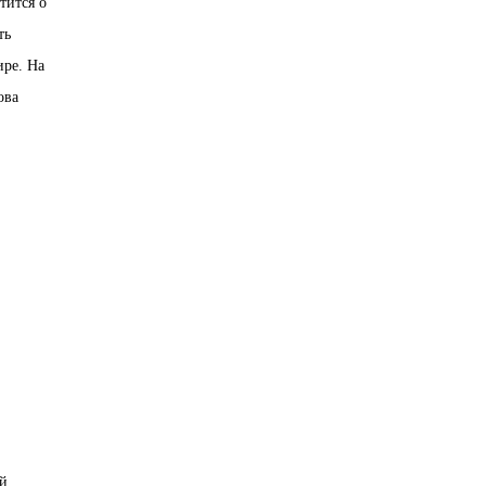
тится о
ть
ире. На
ова
ий