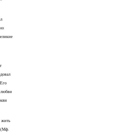
ал
но
великие
т
едовал
 Его
 любви
ркви
: жить
 (Мф.