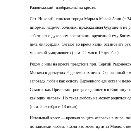
Радонежский, изображены на кресте.
Свт. Николай, епископ города Миры в Малой Азии († 34
штормы, исцелял больных, предсказывал будущее и не 
заботился о духовном воспитании врученной ему Богом 
дела милосердия. Он мог во время казни остановить рук
молитвой умирающего (пам. 22 мая и 19 декабря).
Рядом с ним на кресте предстоит прп. Сергий Радонежск
Москвы в дремучих Радонежских лесах. Основанный им 
заповедь любви как основу Церковного единства и целос
Самого: как Пресвятая Троица соединяется в Единицу 
как один человек. Но такая любовь не может родиться о
(пам. 8 октября и 18 июля).
Нательный крест — крепкая защита человека в мире, по
по заповеди любви. «Если кто хочет идти за Мною, отве