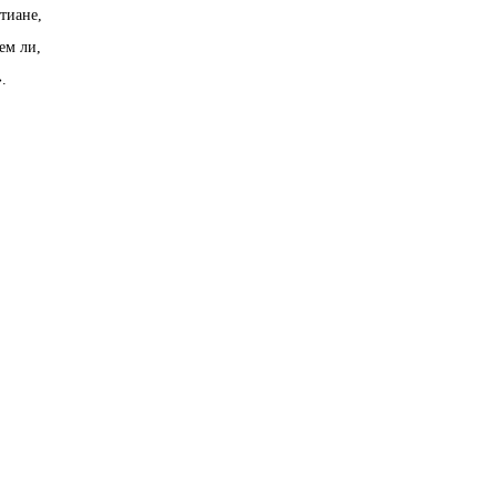
тиане,
ем ли,
.