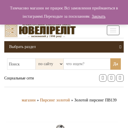
+380 (99) 006 25 46
Тимчасово магазин не працює.Всі замовлення приймаються в
0
0
Вход / Регистрация
інстаграммі.Переходьте за посиланням.
Закрыть
0 грн.
Увімкніт
навігаці
Выбрать раздел
Да
Поиск
Социальные сети
магазин
»
Пирсинг золотой
» Золотой пирсинг ПВ139