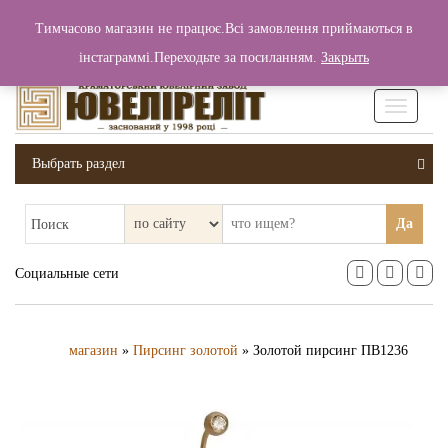
+380 (99) 006 25 46
Тимчасово магазин не працює.Всі замовлення приймаються в
0
0
Вход / Регистрация
інстаграммі.Переходьте за посиланням.
Закрыть
0 грн.
Увімкніт
навігаці
Выбрать раздел
Да
Поиск
Социальные сети
магазин
»
Пирсинг золотой
» Золотой пирсинг ПВ1236