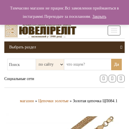
+380 (99) 006 25 46
Тимчасово магазин не працює.Всі замовлення приймаються в
0
0
Вход / Регистрация
інстаграммі.Переходьте за посиланням.
Закрыть
0 грн.
Увімкніт
навігаці
Выбрать раздел
Да
Поиск
Социальные сети
магазин
»
Цепочки золотые
» Золотая цепочка ЦП084.1