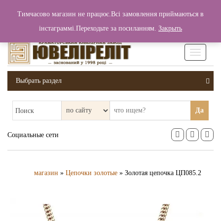
+380 (99) 006 25 46
Тимчасово магазин не працює.Всі замовлення приймаються в
0
0
Вход / Регистрация
інстаграммі.Переходьте за посиланням.
Закрыть
0 грн.
Увімкніт
навігаці
Выбрать раздел
Да
Поиск
Социальные сети
магазин
»
Цепочки золотые
» Золотая цепочка ЦП085.2