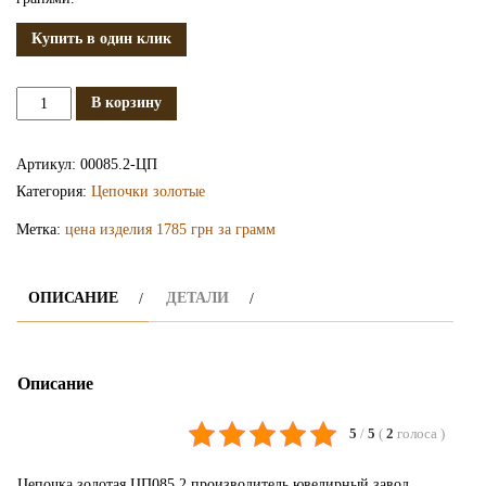
Купить в один клик
Количество
В корзину
Золотая
цепочка
Артикул:
00085.2-ЦП
ЦП085.2
Категория:
Цепочки золотые
Метка:
цена изделия 1785 грн за грамм
ОПИСАНИЕ
ДЕТАЛИ
Описание
5
/
5
(
2
голоса
)
Цепочка золотая ЦП085.2 производитель ювелирный завод