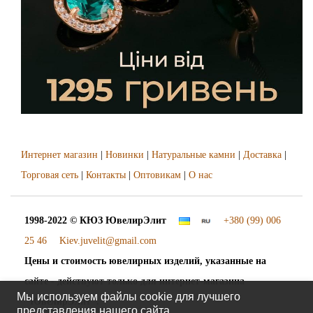
Интернет магазин
|
Новинки
|
Натуральные камни
|
Доставка
|
Торговая сеть
|
Контакты
|
Оптовикам
|
О нас
1998-2022 © КЮЗ
ЮвелирЭлит
+380 (99) 006
25 46
Kiev.juvelit@gmail.com
Цены и стоимость ювелирных изделий, указанные на
сайте - действуют только для интернет-магазина
Мы используем файлы cookie для лучшего
"ЮвелирЭлит".
представления нашего сайта