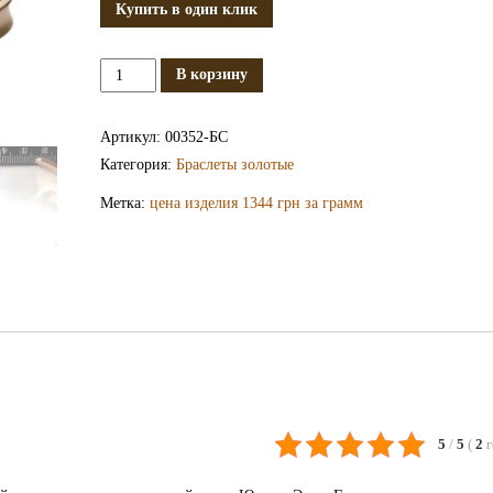
Купить в один клик
Количество
В корзину
Золотой
браслет
Артикул:
00352-БС
БС352
Категория:
Браслеты золотые
Метка:
цена изделия 1344 грн за грамм
5
/
5
(
2