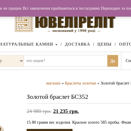
н не працює.Всі замовлення приймаються в інстаграммі.Переходьте за п
НАТУРАЛЬНЫЕ КАМНИ
ДОСТАВКА
ЦЕНЫ
ОПТ
Со
Да
магазин
»
Браслеты золотые
» Золотой браслет
Золотой браслет БС352
24 980
грн.
21 235
грн.
15.80 грамм вес изделия. Красное золото 585 пробы. Фиан