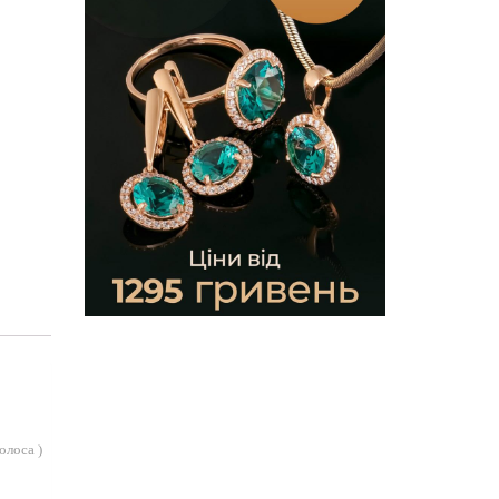
голоса
)