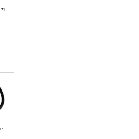
21 |
ша
ми