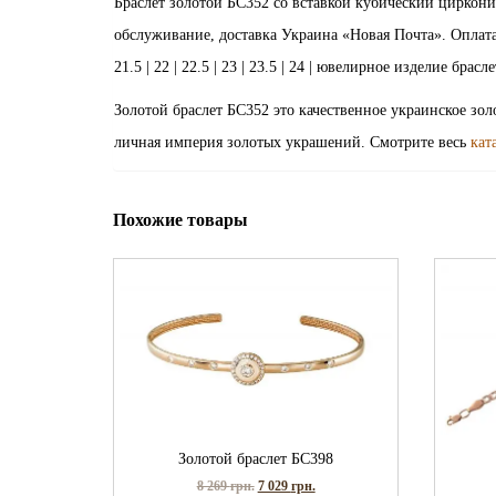
Браслет золотой БС352 со вставкой кубический циркон
обслуживание, доставка Украина «Новая Почта». Оплата зака
21.5 | 22 | 22.5 | 23 | 23.5 | 24 | ювелирное изделие бра
Золотой браслет БС352 это качественное украинское зо
личная империя золотых украшений. Смотрите весь
кат
Похожие товары
Золотой браслет БС398
8 269
грн.
7 029
грн.