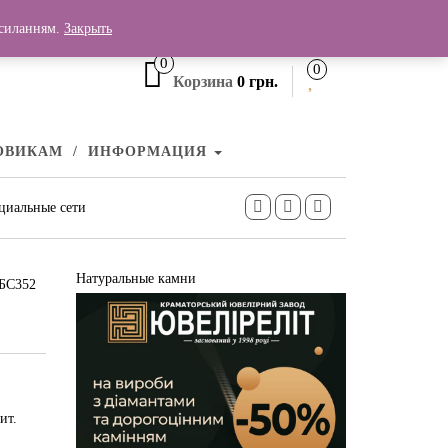
+380 (99) 006 25 46
осиланням.
Закрыть
0
0
Корзина
0 грн.
ОВИКАМ
ИНФОРМАЦИЯ
циальные сети
Натуральные камни
 БС352
ит.