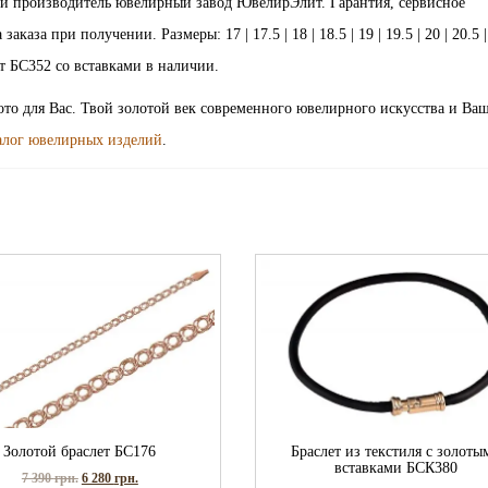
ий производитель ювелирный завод ЮвелирЭлит. Гарантия, сервисное
за при получении. Размеры: 17 | 17.5 | 18 | 18.5 | 19 | 19.5 | 20 | 20.5 | 
слет БС352 со вставками в наличии.
лото для Вас. Твой золотой век современного ювелирного искусства и Ва
алог ювелирных изделий
.
Золотой браслет БС176
Браслет из текстиля с золоты
вставками БСК380
7 390
грн.
6 280
грн.