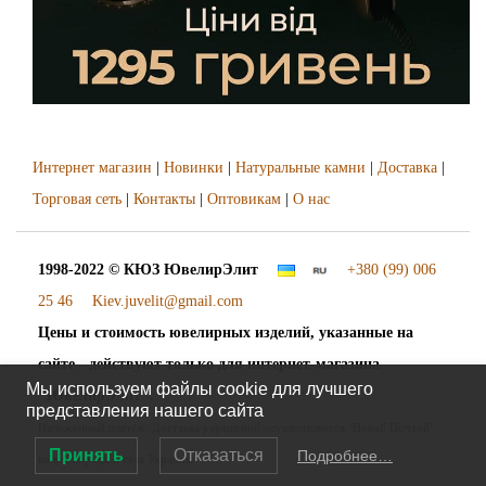
Интернет магазин
|
Новинки
|
Натуральные камни
|
Доставка
|
Торговая сеть
|
Контакты
|
Оптовикам
|
О нас
1998-2022 © КЮЗ
ЮвелирЭлит
+380 (99) 006
25 46
Kiev.juvelit@gmail.com
Цены и стоимость ювелирных изделий, указанные на
сайте - действуют только для интернет-магазина
Мы используем файлы cookie для лучшего
"ЮвелирЭлит".
представления нашего сайта
Наложенный платёж. Доставка украшений осуществляется "Новой Почтой"
Принять
Отказаться
Подробнее…
во все города и сёла Украины