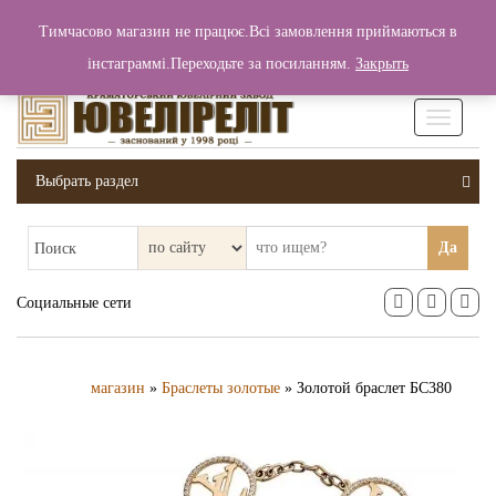
+380 (99) 006 25 46
Тимчасово магазин не працює.Всі замовлення приймаються в
0
0
Вход / Регистрация
інстаграммі.Переходьте за посиланням.
Закрыть
0 грн.
Увімкніт
навігаці
Выбрать раздел
Да
Поиск
Социальные сети
магазин
»
Браслеты золотые
» Золотой браслет БС380