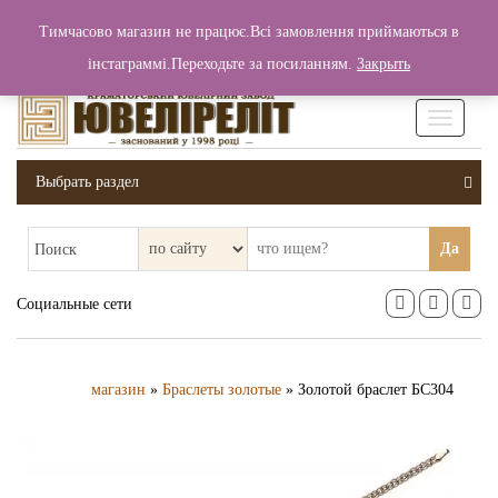
+380 (99) 006 25 46
Тимчасово магазин не працює.Всі замовлення приймаються в
0
0
Вход / Регистрация
інстаграммі.Переходьте за посиланням.
Закрыть
0 грн.
Увімкніт
навігаці
Выбрать раздел
Да
Поиск
Социальные сети
магазин
»
Браслеты золотые
» Золотой браслет БС304