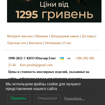
Интернет магазин
|
Новинки
|
Натуральные камни
|
Доставка
|
Торговая сеть
|
Контакты
|
Оптовикам
|
О нас
1998-2022 © КЮЗ
ЮвелирЭлит
+380 (99) 006
25 46
Kiev.juvelit@gmail.com
Цены и стоимость ювелирных изделий, указанные на
сайте - действуют только для интернет-магазина
Мы используем файлы cookie для лучшего
"ЮвелирЭлит".
представления нашего сайта
Наложенный платёж. Доставка украшений осуществляется "Новой Почтой"
Принять
Отказаться
Подробнее…
во все города и сёла Украины