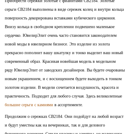
Приобрести сережки золотые с фианитами СВ2184. Золотые
серьги СВ2184 выполнены в виде сережек колец и внутри кольца
поверхность декорирована вставками кубического циркония.
Внизу кольца в свободном креплении подвешено маленькое
сердечко. ЮвелирЭлит очень часто становится законодателем
новой моды в ювелирном бизнесе. Это изделие из золота
прекрасно пополнит вашу шкатулку и тонко выделит ваш новый
современный образ. Красивая новейшая модель в модельном
ряду ЮвелирЭлит от заводских дизайнеров. Вы будете очарованы
новым украшением, и с восхищением будете выходить в тонком
золотом изделии. В модели сочетается воздушность, красота и
практичность. Подходит для любого случая. Здесь великолепные
большие серьги с камнями
в ассортименте.
Продолжим о сережках СВ2184. Они подойдут на любой возраст
и будут уместны как на вечеринках, так и для делового
будничного ношения. Серьги красивы и заметны, не маленького