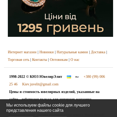
Интернет магазин
|
Новинки
|
Натуральные камни
|
Доставка
|
Торговая сеть
|
Контакты
|
Оптовикам
|
О нас
1998-2022 © КЮЗ
ЮвелирЭлит
+380 (99) 006
25 46
Kiev.juvelit@gmail.com
Цены и стоимость ювелирных изделий, указанные на
сайте - действуют только для интернет-магазина
Мы используем файлы cookie для лучшего
"ЮвелирЭлит".
представления нашего сайта
Наложенный платёж. Доставка украшений осуществляется "Новой Почтой"