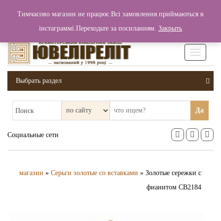
+380 (99) 006 25 46
Тимчасово магазин не працює.Всі замовлення приймаються в
0
0
Вход / Регистрация
інстаграммі.Переходьте за посиланням.
Закрыть
0 грн.
Увімкніт
навігаці
Выбрать раздел
Да
Поиск
Социальные сети
магазин
»
Серьги золотые со вставками
» Золотые сережки с
фианитом СВ2184