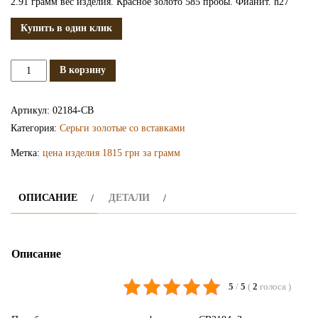
2.91 грамм вес изделия. Красное золото 585 пробы. Фианит. h27
Купить в один клик
Количество
В корзину
Золотые
сережки
Артикул:
02184-СВ
с
Категория:
Серьги золотые со вставками
фианитом
Метка:
цена изделия 1815 грн за грамм
СВ2184
ОПИСАНИЕ
ДЕТАЛИ
Описание
5
/
5
(
2
голоса
)