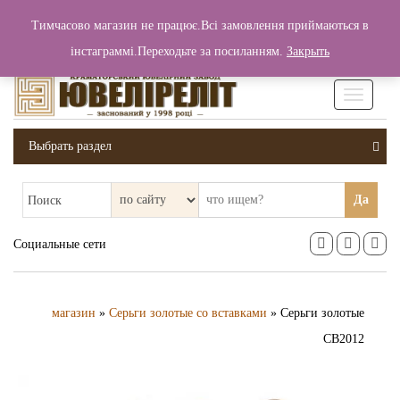
+380 (99) 006 25 46
Тимчасово магазин не працює.Всі замовлення приймаються в
0
0
Вход / Регистрация
інстаграммі.Переходьте за посиланням.
Закрыть
0 грн.
Увімкніт
навігаці
Выбрать раздел
Да
Поиск
Социальные сети
магазин
»
Серьги золотые со вставками
» Серьги золотые
СВ2012