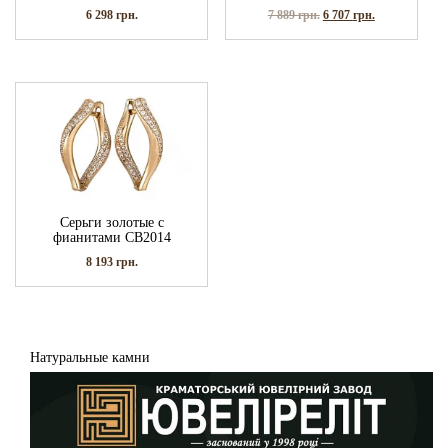
6 298
грн.
7 889
грн.
6 707
грн.
Серьги золотые с
фианитами СВ2014
8 193
грн.
Натуральные камни