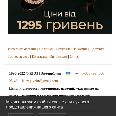
Интернет магазин
|
Новинки
|
Натуральные камни
|
Доставка
|
Торговая сеть
|
Контакты
|
Оптовикам
|
О нас
1998-2022 © КЮЗ
ЮвелирЭлит
+380 (99) 006
25 46
Kiev.juvelit@gmail.com
Цены и стоимость ювелирных изделий, указанные на
сайте - действуют только для интернет-магазина
Мы используем файлы cookie для лучшего
"ЮвелирЭлит".
представления нашего сайта
Наложенный платёж. Доставка украшений осуществляется "Новой Почтой"