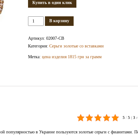
Купить в один клик
Количество
В корзину
Золотые
серьги
Артикул:
02007-СВ
с
Категория:
Серьги золотые со вставками
фианитами
Метка:
цена изделия 1815 грн за грамм
СВ2007
5
/
5
(
3
ой популярностью в Украине пользуются золотые серьги с фианитами. 