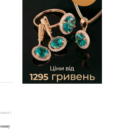
голоса
)
Почему