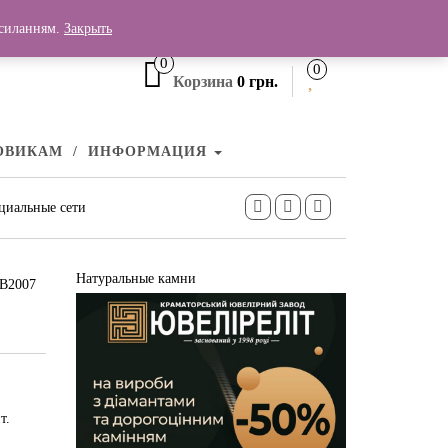
+380 (99) 006 25 46
осиланням.
Закрыть
0
0
Корзина
0 грн.
ОВИКАМ
ИНФОРМАЦИЯ
циальные сети
Натуральные камни
СВ2007
т.