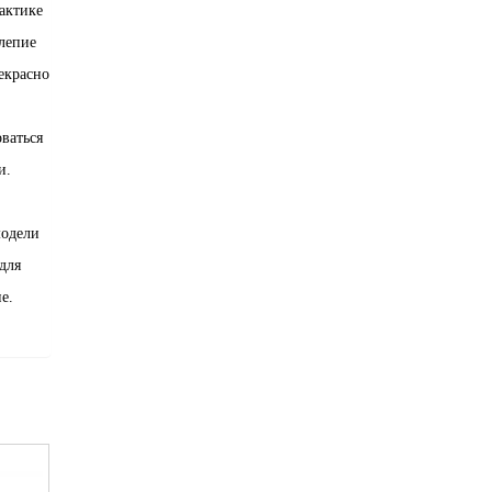
актике
лепие
екрасно
ваться
и.
модели
для
е.