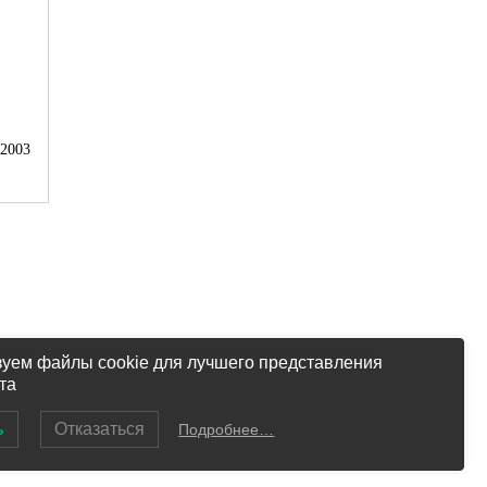
В2003
уем файлы cookie для лучшего представления
та
.
ь
Отказаться
Подробнее…