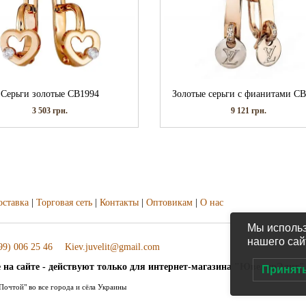
Серьги золотые СВ1994
Золотые серьги с фианитами С
3 503
грн.
9 121
грн.
оставка
|
Торговая сеть
|
Контакты
|
Оптовикам
|
О нас
Мы использ
нашего сай
99) 006 25 46
Kiev.juvelit@gmail.com
 на сайте - действуют только для интернет-магазина "ЮвелирЭлит"
Принят
очтой" во все города и сёла Украины