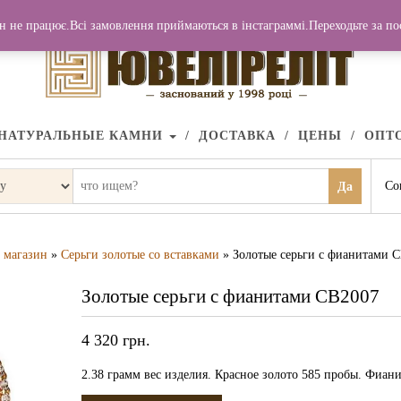
н не працює.Всі замовлення приймаються в інстаграммі.Переходьте за п
НАТУРАЛЬНЫЕ КАМНИ
ДОСТАВКА
ЦЕНЫ
ОПТ
Со
Да
магазин
»
Серьги золотые со вставками
» Золотые серьги с фианитами 
Золотые серьги с фианитами СВ2007
4 320
грн.
2.38 грамм вес изделия. Красное золото 585 пробы. Фиани