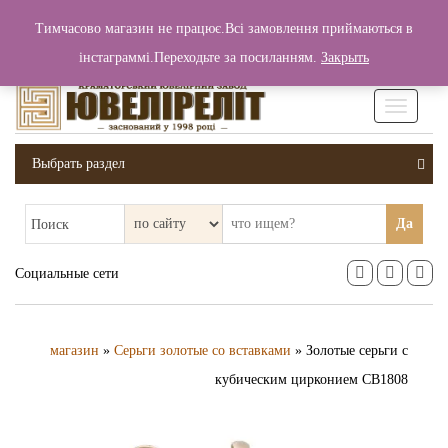
+380 (99) 006 25 46
Тимчасово магазин не працює.Всі замовлення приймаються в
0
0
Вход / Регистрация
інстаграммі.Переходьте за посиланням.
Закрыть
0 грн.
Увімкніт
навігаці
Выбрать раздел
Да
Поиск
Социальные сети
магазин
»
Серьги золотые со вставками
» Золотые серьги с
кубическим цирконием СВ1808