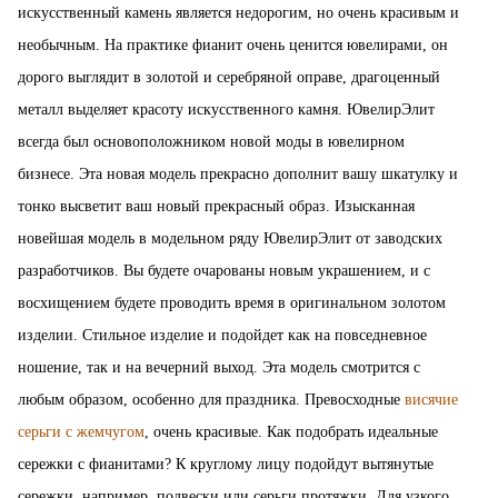
искусственный камень является недорогим, но очень красивым и
необычным. На практике фианит очень ценится ювелирами, он
дорого выглядит в золотой и серебряной оправе, драгоценный
металл выделяет красоту искусственного камня. ЮвелирЭлит
всегда был основоположником новой моды в ювелирном
бизнесе. Эта новая модель прекрасно дополнит вашу шкатулку и
тонко высветит ваш новый прекрасный образ. Изысканная
новейшая модель в модельном ряду ЮвелирЭлит от заводских
разработчиков. Вы будете очарованы новым украшением, и с
восхищением будете проводить время в оригинальном золотом
изделии. Стильное изделие и подойдет как на повседневное
ношение, так и на вечерний выход. Эта модель смотрится с
любым образом, особенно для праздника. Превосходные
висячие
серьги с жемчугом
, очень красивые. Как подобрать идеальные
сережки с фианитами? К круглому лицу подойдут вытянутые
сережки, например, подвески или серьги протяжки. Для узкого