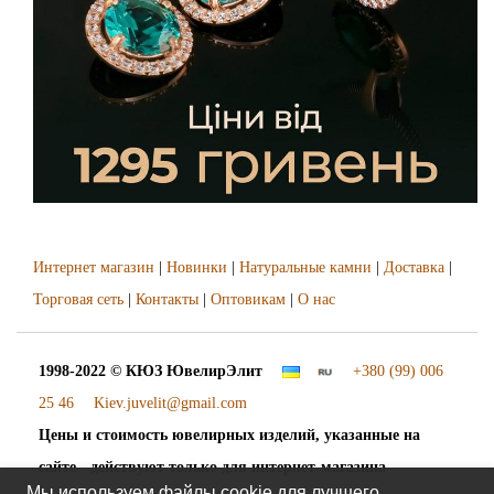
Интернет магазин
|
Новинки
|
Натуральные камни
|
Доставка
|
Торговая сеть
|
Контакты
|
Оптовикам
|
О нас
1998-2022 © КЮЗ
ЮвелирЭлит
+380 (99) 006
25 46
Kiev.juvelit@gmail.com
Цены и стоимость ювелирных изделий, указанные на
сайте - действуют только для интернет-магазина
Мы используем файлы cookie для лучшего