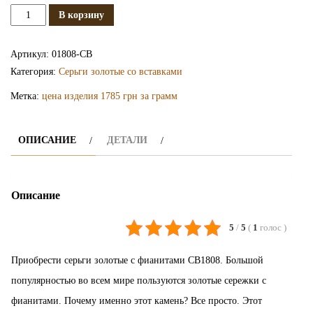
Количество
В корзину
Золотые
серьги
Артикул:
01808-СВ
с
Категория:
Серьги золотые со вставками
кубическим
Метка:
цена изделия 1785 грн за грамм
цирконием
СВ1808
ОПИСАНИЕ
ДЕТАЛИ
Описание
5
/
5
(
1
голос
)
Приобрести серьги золотые с фианитами СВ1808. Большой
популярностью во всем мире пользуются золотые сережки с
фианитами. Почему именно этот камень? Все просто. Этот