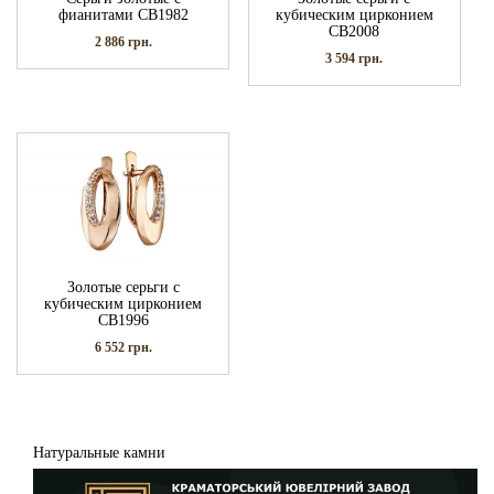
фианитами СВ1982
кубическим цирконием
СВ2008
2 886
грн.
3 594
грн.
Золотые серьги с
кубическим цирконием
СВ1996
6 552
грн.
Натуральные камни