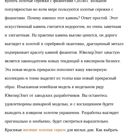
Купить золотые сережки с фианитами СВ1401. Большой
популярностью во всем мире пользуются золотые сережки с
фианитами. Почему именно этот камень? Ответ простой. Этот
искусственный камень считается недорогим, но очень заметным
и элегантным. На практике камень высоко ценится, он дорого
выглядит в золотой и серебряной окантовке, драгоценный металл
подчеркивает красоту камней фианитов. ЮвелирЭлит зачастую
является законодателем новых тенденций в ювелирном бизнесе.
Эта новая модель прекрасно пополнит вашу ювелирную
коллекцию и тонко выделит из толпы ваш новый прекрасный
образ. Изысканная новейшая модель в модельном ряду
ЮвелирЭлит от заводских разработчиков. Вы останетесь
удовлетворены шикарной моделью, и с восхищением будете
выходить в изящном золотом украшении. Разработка выглядит
оригинально и необычно, будет смотреться выразительно.
Красивые
висячие золотые серьги
для милых дам. Как выбрать