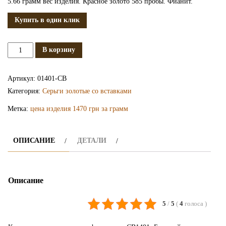
5.66 грамм вес изделия. Красное золото 585 пробы. Фианит.
Купить в один клик
Количество
В корзину
Сережки
золотые
Артикул:
01401-СВ
с
Категория:
Серьги золотые со вставками
фианитами
Метка:
цена изделия 1470 грн за грамм
СВ1401
ОПИСАНИЕ
ДЕТАЛИ
Описание
5
/
5
(
4
голоса
)