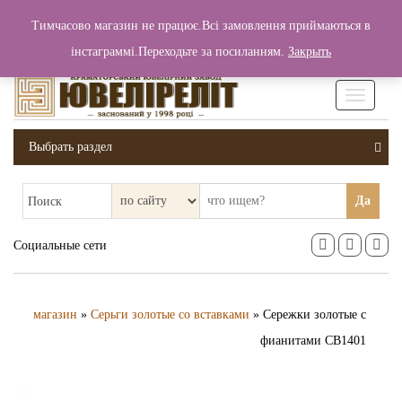
+380 (99) 006 25 46
Тимчасово магазин не працює.Всі замовлення приймаються в
0
0
Вход / Регистрация
інстаграммі.Переходьте за посиланням.
Закрыть
0 грн.
Увімкніт
навігаці
Выбрать раздел
Да
Поиск
Социальные сети
магазин
»
Серьги золотые со вставками
» Сережки золотые с
фианитами СВ1401