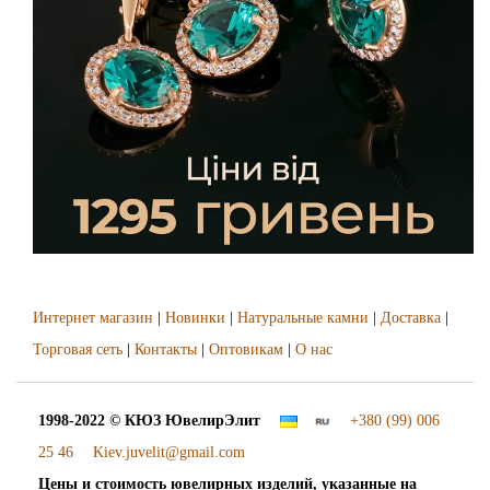
Интернет магазин
|
Новинки
|
Натуральные камни
|
Доставка
|
Торговая сеть
|
Контакты
|
Оптовикам
|
О нас
1998-2022 © КЮЗ
ЮвелирЭлит
+380 (99) 006
25 46
Kiev.juvelit@gmail.com
Цены и стоимость ювелирных изделий, указанные на