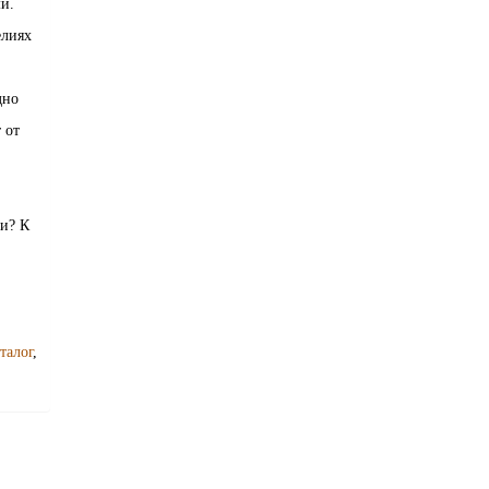
и.
елиях
дно
 от
ми? К
талог
,