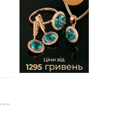
ь ласка