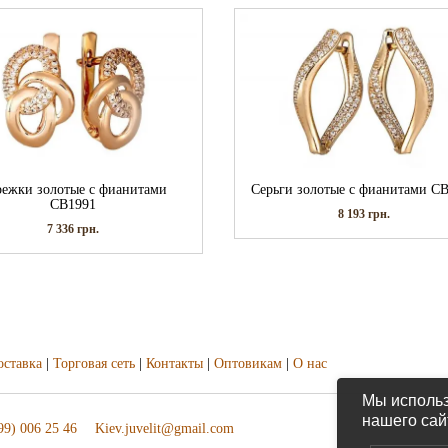
режки золотые с фианитами
Серьги золотые с фианитами С
СВ1991
8 193
грн.
7 336
грн.
оставка
|
Торговая сеть
|
Контакты
|
Оптовикам
|
О нас
Мы использ
нашего сай
99) 006 25 46
Kiev.juvelit@gmail.com