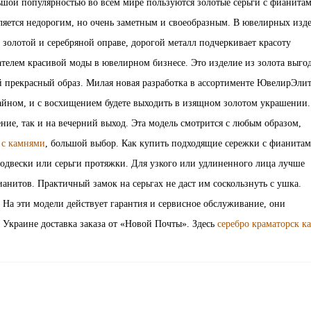
шой популярностью во всем мире пользуются золотые серьги с фианитам
ляется недорогим, но очень заметным и своеобразным. В ювелирных изд
 золотой и серебряной оправе, дорогой металл подчеркивает красоту
ателем красивой моды в ювелирном бизнесе. Это изделие из золота выго
 прекрасный образ. Милая новая разработка в ассортименте ЮвелирЭлит
айном, и с восхищением будете выходить в изящном золотом украшении.
ние, так и на вечерний выход. Эта модель смотрится с любым образом,
 с камнями
, большой выбор. Как купить подходящие сережки с фианита
подвески или серьги протяжки. Для узкого или удлиненного лица лучше
анитов. Практичный замок на серьгах не даст им соскользнуть с ушка.
На эти модели действует гарантия и сервисное обслуживание, они
Украине доставка заказа от «Новой Почты». Здесь
серебро краматорск ка