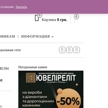
+380 (99) 006 25 46
осиланням.
Закрыть
0
0
Корзина
0 грн.
ОВИКАМ
ИНФОРМАЦИЯ
циальные сети
Натуральные камни
СВ1394
м
т.