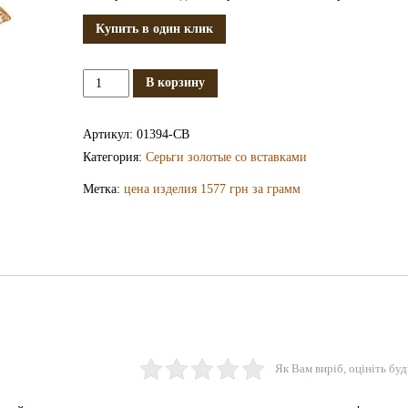
Купить в один клик
Количество
В корзину
Золотые
серьги
Артикул:
01394-СВ
с
Категория:
Серьги золотые со вставками
кубическим
Метка:
цена изделия 1577 грн за грамм
цирконием
СВ1394
Як Вам виріб, оцініть буд