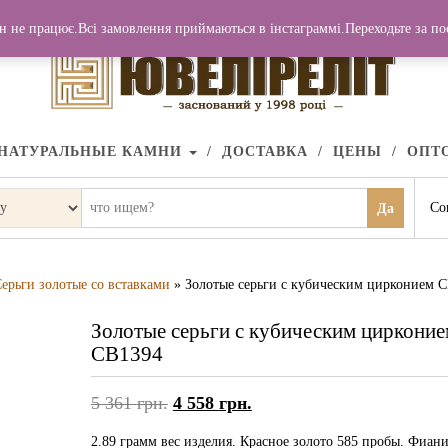
н не працює.Всі замовлення приймаються в інстаграммі.Переходьте за п
НАТУРАЛЬНЫЕ КАМНИ
ДОСТАВКА
ЦЕНЫ
ОПТ
Со
Да
ерьги золотые со вставками
» Золотые серьги с кубическим цирконием 
Золотые серьги с кубическим цирконие
СВ1394
5 361
грн.
4 558
грн.
2.89 грамм вес изделия. Красное золото 585 пробы. Фиани