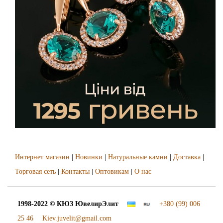
Интернет магазин
|
Новинки
|
Натуральные камни
|
Доставка
|
Торговая сеть
|
Контакты
|
Оптовикам
|
О нас
1998-2022 © КЮЗ
ЮвелирЭлит
+380 (99) 006
25 46
Kiev.juvelit@gmail.com