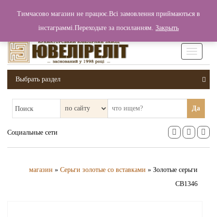
+380 (99) 006 25 46
Тимчасово магазин не працює.Всі замовлення приймаються в
0
0
Вход / Регистрация
інстаграммі.Переходьте за посиланням.
Закрыть
0 грн.
Увімкніт
навігаці
Выбрать раздел
Да
Поиск
Социальные сети
магазин
»
Серьги золотые со вставками
» Золотые серьги
СВ1346