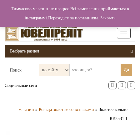
+380 (99) 006 25 46
Тимчасово магазин не працює.Всі замовлення приймаються в
0
0
Вход / Регистрация
інстаграммі.Переходьте за посиланням.
Закрыть
0 грн.
Увімкніт
навігаці
Выбрать раздел
Да
Поиск
Социальные сети
магазин
»
Кольца золотые со вставками
» Золотое кольцо
КВ2531.1