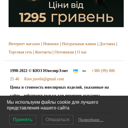
Интернет магазин
|
Новинки
|
Натуральные камни
|
Доставка
|
Торговая сеть
|
Контакты
|
Оптовикам
|
О нас
1998-2022 © КЮЗ
ЮвелирЭлит
+380 (99) 006
25 46
Kiev.juvelit@gmail.com
Цены и стоимость ювелирных изделий, указанные на
сайте - действуют только для интернет-магазина
Мы используем файлы cookie для лучшего
"ЮвелирЭлит".
представления нашего сайта
Наложенный платёж. Доставка украшений осуществляется "Новой Почтой"
Принять
Отказаться
Подробнее…
во все города и сёла Украины