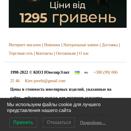
Интернет магазин
|
Новинки
|
Натуральные камни
|
Доставка
|
Торговая сеть
|
Контакты
|
Оптовикам
|
О нас
1998-2022 © КЮЗ
ЮвелирЭлит
+380 (99) 006
25 46
Kiev.juvelit@gmail.com
Цены и стоимость ювелирных изделий, указанные на
сайте - действуют только для интернет-магазина
Мы используем файлы cookie для лучшего
"ЮвелирЭлит".
представления нашего сайта
Наложенный платёж. Доставка украшений осуществляется "Новой Почтой"
Принять
Отказаться
Подробнее…
во все города и сёла Украины