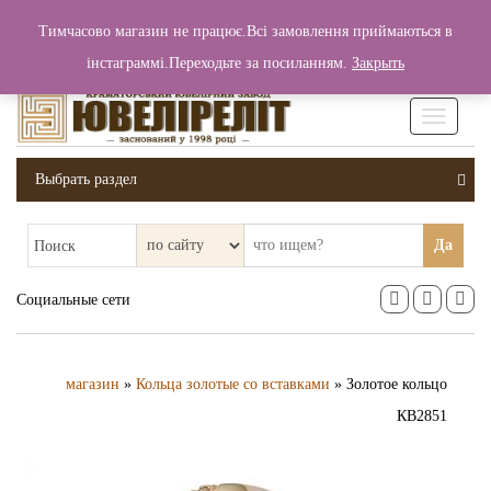
+380 (99) 006 25 46
Тимчасово магазин не працює.Всі замовлення приймаються в
0
0
Вход / Регистрация
інстаграммі.Переходьте за посиланням.
Закрыть
0 грн.
Увімкніт
навігаці
Выбрать раздел
Да
Поиск
Социальные сети
магазин
»
Кольца золотые со вставками
» Золотое кольцо
КВ2851