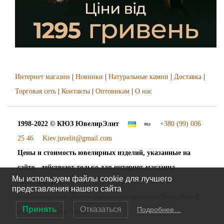
Интернет магазин
|
Новинки
|
Натуральные камни
|
Доставка
|
Торговая сеть
|
Контакты
|
Оптовикам
|
О нас
1998-2022 © КЮЗ
ЮвелирЭлит
+380 (99) 006
25 46
Kiev.juvelit@gmail.com
Цены и стоимость ювелирных изделий, указанные на
сайте - действуют только для интернет-магазина
Мы используем файлы cookie для лучшего
"ЮвелирЭлит".
представления нашего сайта
Наложенный платёж. Доставка украшений осуществляется "Новой Почтой"
Принять
Отказаться
Подробнее…
во все города и сёла Украины