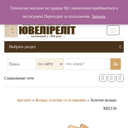
+380 (99) 006 25 46
Тимчасово магазин не працює.Всі замовлення приймаються в
0
0
Вход / Регистрация
інстаграммі.Переходьте за посиланням.
Закрыть
0 грн.
Увімкніт
навігаці
Выбрать раздел
Да
Поиск
Социальные сети
магазин
»
Кольца золотые со вставками
» Золотое кольцо
КВ2156