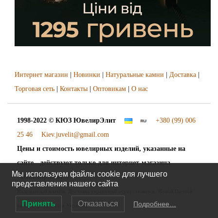
Интернет магазин
|
Новинки
|
Натуральные камни
|
Доставка
|
Торговая сеть
|
Контакты
|
Оптовикам
|
О нас
1998-2022 © КЮЗ
ЮвелирЭлит
+380 (99) 006
25 46
Kiev.juvelit@gmail.com
Цены и стоимость ювелирных изделий, указанные на
сайте - действуют только для интернет-магазина
Мы используем файлы cookie для лучшего
"ЮвелирЭлит".
представления нашего сайта
Наложенный платёж. Доставка украшений осуществляется "Новой Почтой"
Принять
Отказаться
Подробнее…
во все города и сёла Украины