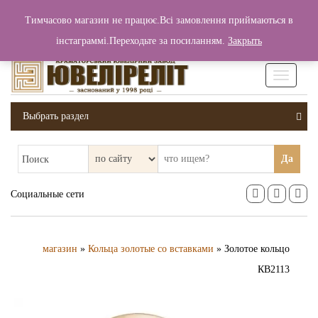
+380 (99) 006 25 46
Тимчасово магазин не працює.Всі замовлення приймаються в
0
0
Вход / Регистрация
інстаграммі.Переходьте за посиланням.
Закрыть
0 грн.
Увімкніт
навігаці
Выбрать раздел
Да
Поиск
Социальные сети
магазин
»
Кольца золотые со вставками
» Золотое кольцо
КВ2113