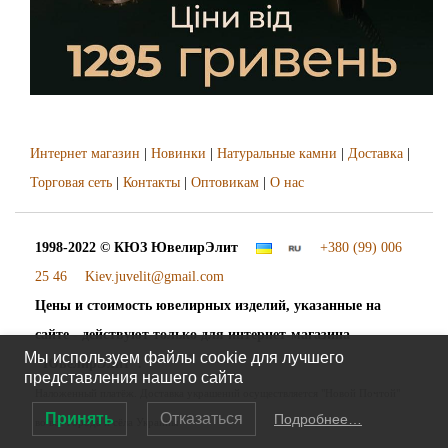
Интернет магазин
|
Новинки
|
Натуральные камни
|
Доставка
|
Торговая сеть
|
Контакты
|
Оптовикам
|
О нас
1998-2022 © КЮЗ
ЮвелирЭлит
+380 (99) 006
25 46
Kiev.juvelit@gmail.com
Цены и стоимость ювелирных изделий, указанные на
сайте - действуют только для интернет-магазина
Мы используем файлы cookie для лучшего
"ЮвелирЭлит".
представления нашего сайта
Наложенный платёж. Доставка украшений осуществляется "Новой Почтой"
Принять
Отказаться
Подробнее…
во все города и сёла Украины