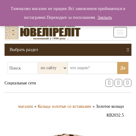
+380 (99) 006 25 46
Тимчасово магазин не працює.Всі замовлення приймаються в
0
0
Вход / Регистрация
інстаграммі.Переходьте за посиланням.
Закрыть
0 грн.
Увімкніт
навігаці
Выбрать раздел
Да
Поиск
Социальные сети
магазин
»
Кольца золотые со вставками
» Золотое кольцо
КВ2032.5