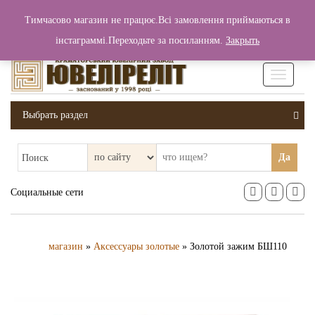
+380 (99) 006 25 46
Тимчасово магазин не працює.Всі замовлення приймаються в
0
0
Вход / Регистрация
інстаграммі.Переходьте за посиланням.
Закрыть
0 грн.
Увімкніт
навігаці
Выбрать раздел
Да
Поиск
Социальные сети
магазин
»
Аксессуары золотые
» Золотой зажим БШ110