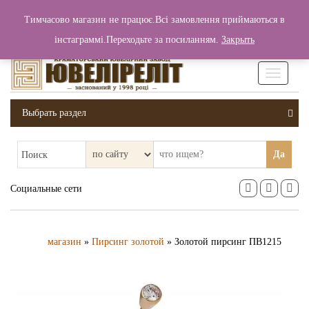
+380 (99) 006 25 46
Тимчасово магазин не працює.Всі замовлення приймаються в
0
0
Вход / Регистрация
інстаграммі.Переходьте за посиланням.
Закрыть
0 грн.
Увімкніт
навігаці
Выбрать раздел
Да
Поиск
Социальные сети
магазин
»
Пирсинг золотой
» Золотой пирсинг ПВ1215