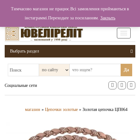
+380 (99) 006 25 46
Тимчасово магазин не працює.Всі замовлення приймаються в
0
0
Вход / Регистрация
інстаграммі.Переходьте за посиланням.
Закрыть
0 грн.
Увімкніт
навігаці
Выбрать раздел
Да
Поиск
Социальные сети
магазин
»
Цепочки золотые
» Золотая цепочка ЦП064