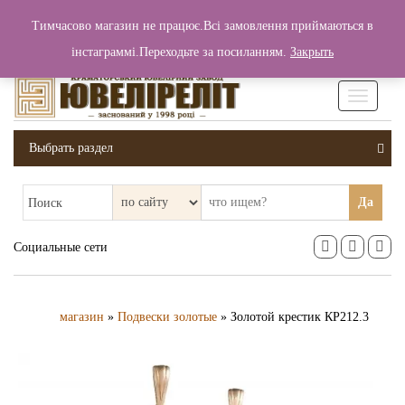
+380 (99) 006 25 46
Тимчасово магазин не працює.Всі замовлення приймаються в
0
0
Вход / Регистрация
інстаграммі.Переходьте за посиланням.
Закрыть
0 грн.
Увімкніт
навігаці
Выбрать раздел
Да
Поиск
Социальные сети
магазин
»
Подвески золотые
» Золотой крестик КР212.3