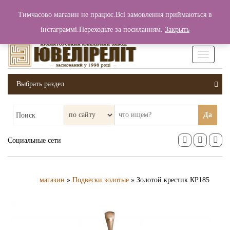
+380 (99) 006 25 46
Тимчасово магазин не працює.Всі замовлення приймаються в
0
0
Вход / Регистрация
інстаграммі.Переходьте за посиланням.
Закрыть
0 грн.
Увімкніт
навігаці
Выбрать раздел
Да
Поиск
Социальные сети
магазин
»
Подвески золотые
» Золотой крестик КР185