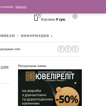
+380 (99) 006 25 46
осиланням.
Закрыть
0
0
Корзина
0 грн.
ОВИКАМ
ИНФОРМАЦИЯ
циальные сети
Натуральные камни
т ДД06