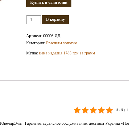
Купить в один клик
Количество
В корзину
Золотой
браслет
Артикул:
00006-ДД
ДД06
Категория:
Браслеты золотые
Метка:
цена изделия 1785 грн за грамм
5
/
5
(
1
ЮвелирЭлит. Гарантия, сервисное обслуживание, доставка Украина «Но