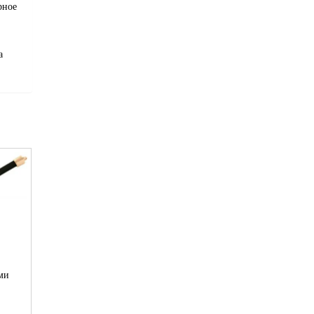
ирное
а
ми