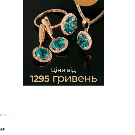
голос
)
вая