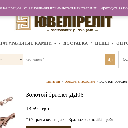
н не працює.Всі замовлення приймаються в інстаграммі.Переходьте за п
НАТУРАЛЬНЫЕ КАМНИ
ДОСТАВКА
ЦЕНЫ
ОПТ
Со
Да
магазин
»
Браслеты золотые
» Золотой брасле
Золотой браслет ДД06
13 691
грн.
7.67 грамм вес изделия. Красное золото 585 пробы.