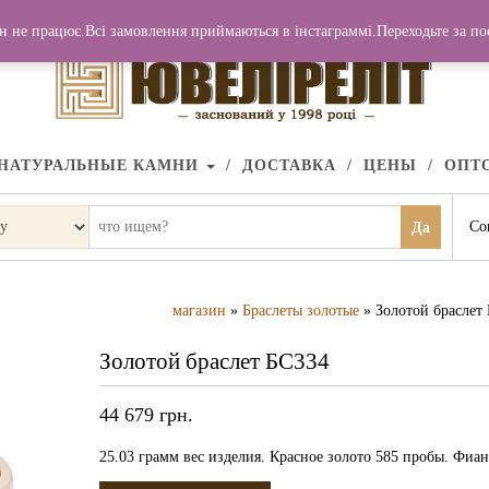
н не працює.Всі замовлення приймаються в інстаграммі.Переходьте за п
НАТУРАЛЬНЫЕ КАМНИ
ДОСТАВКА
ЦЕНЫ
ОПТ
Со
Да
магазин
»
Браслеты золотые
» Золотой браслет
Золотой браслет БС334
44 679
грн.
25.03 грамм вес изделия. Красное золото 585 пробы. Фиан