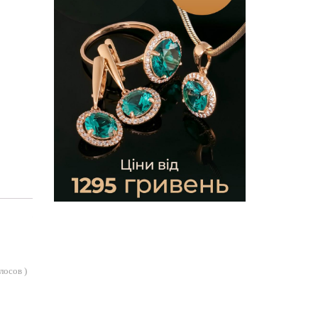
лосов
)