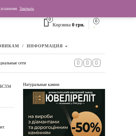
+380 (99) 006 25 46
осиланням.
Закрыть
0
0
Корзина
0 грн.
ОВИКАМ
ИНФОРМАЦИЯ
циальные сети
Натуральные камни
 БС334
ит.