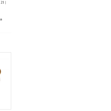
21 |
ша