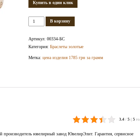
Купить в один клик
Количество
В корзину
Золотой
браслет
Артикул:
00334-БС
БС334
Категория:
Браслеты золотые
Метка:
цена изделия 1785 грн за грамм
3.4
/
5
(
5
го
ий производитель ювелирный завод ЮвелирЭлит. Гарантия, сервисное